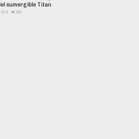
del sumergible Titan
0
205