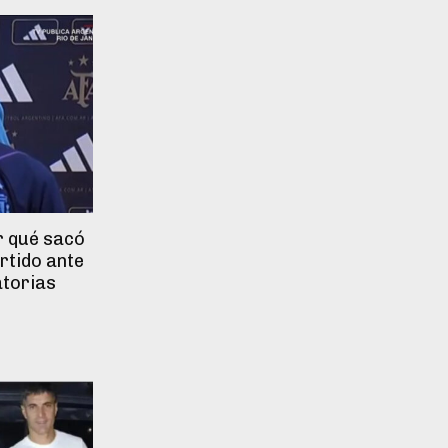
r qué sacó
artido ante
atorias