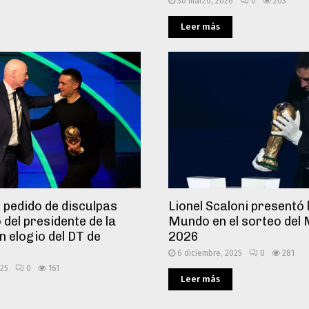
30 marzo, 2026
0
203
Leer más
l pedido de disculpas
Lionel Scaloni presentó 
 del presidente de la
Mundo en el sorteo del 
n elogio del DT de
2026
6 diciembre, 2025
0
281
025
0
161
Leer más