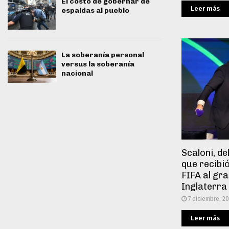
El costo de gobernar de
Leer más
espaldas al pueblo
La soberanía personal
versus la soberanía
nacional
Scaloni, de
que recibió
FIFA al gra
Inglaterra
7 diciembre, 2
Leer más