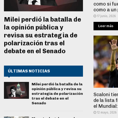
como si fu
como a un 
17 junio, 2026
Milei perdió la batalla de
la opinión pública y
Leer más
revisa su estrategia de
polarización tras el
debate en el Senado
ÚLTIMAS NOTICIAS
Milei perdió la batalla de la
opinión pública y revisa su
estrategia de polarización
Scaloni ti
tras el debate en el
de la lista 
Senado
el Mundial
12 mayo, 2026