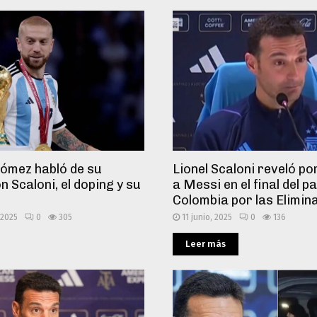
Gómez habló de su
Lionel Scaloni reveló po
n Scaloni, el doping y su
a Messi en el final del p
Colombia por las Elimin
 2025
0
305
11 junio, 2025
0
136
Leer más