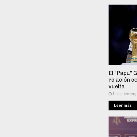
El "Papu" 
relación co
vuelta
11 septiembre,
Leer más