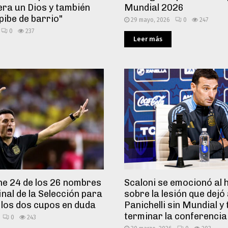
era un Dios y también
Mundial 2026
pibe de barrio"
29 mayo, 2026
0
247
0
237
Leer más
ene 24 de los 26 nombres
Scaloni se emocionó al 
final de la Selección para
sobre la lesión que dejó
: los dos cupos en duda
Panichelli sin Mundial y
terminar la conferencia
0
243