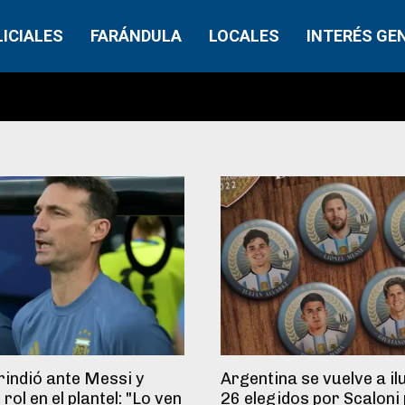
LICIALES
FARÁNDULA
LOCALES
INTERÉS GE
rindió ante Messi y
Argentina se vuelve a il
rol en el plantel: "Lo ven
26 elegidos por Scaloni 