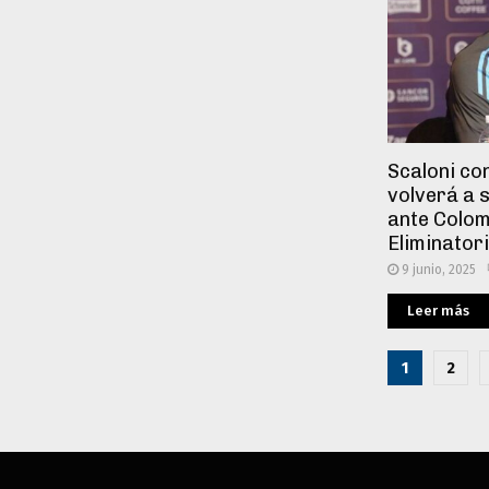
Scaloni co
volverá a s
ante Colom
Eliminator
9 junio, 2025
Leer más
Pagina
1
2
de
entra