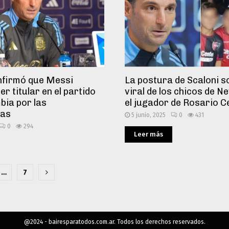
nfirmó que Messi
La postura de Scaloni so
er titular en el partido
viral de los chicos de Ne
bia por las
el jugador de Rosario C
ias
5 junio, 2025
0
431
0
294
Leer más
ción
…
7
das
@2024 - bairesparatodos.com.ar. Todos los derechos reservados.