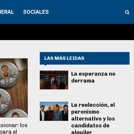
NERAL
SOCIALES
LAS MÁS LEIDAS
La esperanza no
derrama
La reelección, el
peronismo
alternativo y los
usionar: los
candidatos de
para el
alquiler