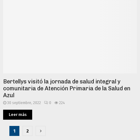
Bertellys visitó la jornada de salud integral y
comunitaria de Atención Primaria de la Salud en
Azul
30 septiembre, 2022
0
224
Leer más
Paginación
1
2