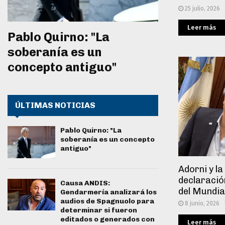
25 julio, 2026
Leer más
Pablo Quirno: "La
soberanía es un
concepto antiguo"
ÚLTIMAS NOTICIAS
Pablo Quirno: "La
soberanía es un concepto
antiguo"
Adorni y la
declaració
Causa ANDIS:
del Mundia
Gendarmería analizará los
audios de Spagnuolo para
8 junio, 2026
determinar si fueron
editados o generados con
Leer más