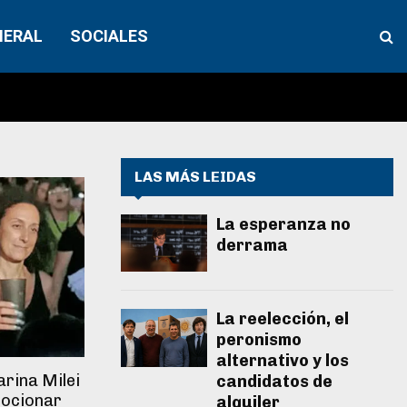
NERAL
SOCIALES
LAS MÁS LEIDAS
La esperanza no
derrama
La reelección, el
peronismo
alternativo y los
rina Milei
candidatos de
mocionar
alquiler