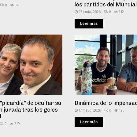
los partidos del Mundial
0
54
27 junio, 2026
0
212
Leer más
 "picardía" de ocultar su
Dinámica de lo impensa
n jurada tras los goles
17 mayo, 2026
0
195
l
Leer más
0
219