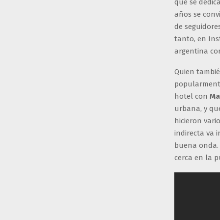
que se dedica
años se convi
de seguidores
tanto, en Ins
argentina con
Quien tambié
popularmen
hotel con
Ma
urbana, y que
hicieron vari
indirecta va 
buena onda. 
cerca en la 