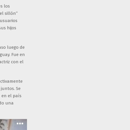
s los
l sillón”
 usuarios
us hijos
aso luego de
guay. Fue en
ctriz con el
ectivamente
juntos. Se
 en el país
ndo una