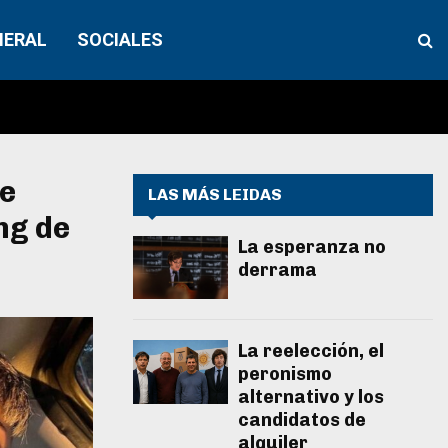
NERAL
SOCIALES
se
LAS MÁS LEIDAS
ng de
La esperanza no
derrama
La reelección, el
peronismo
alternativo y los
candidatos de
alquiler