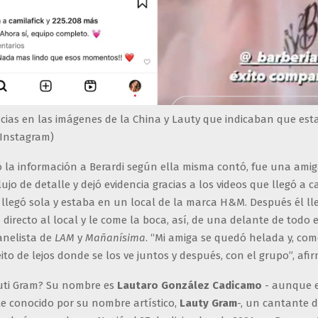
ncias en las imágenes de la China y Lauty que indicaban que es
Instagram)
ó la información a Berardi según ella misma contó, fue una ami
lujo de detalle y dejó evidencia gracias a los videos que llegó a c
 llegó sola y estaba en un local de la marca H&M. Después él ll
 directo al local y le come la boca, así, de una delante de todo 
anelista de
LAM
y
Mañanísima
. “Mi amiga se quedó helada y, co
ito de lejos donde se los ve juntos y después, con el grupo”, afir
uti Gram? Su nombre es
Lautaro González Cadicamo
- aunque 
 conocido por su nombre artístico,
Lauty Gram
-, un cantante 