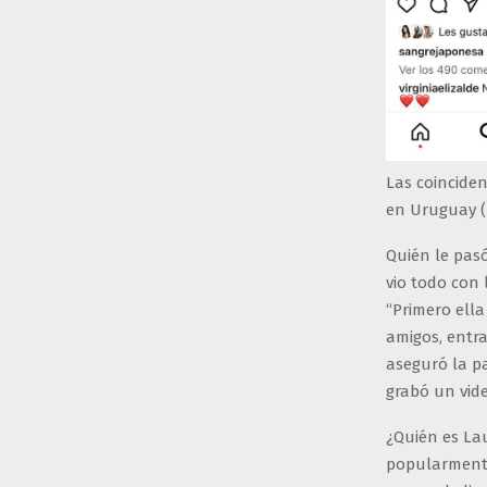
Las coincide
en Uruguay (
Quién le pas
vio todo con 
“Primero ella
amigos, entra
aseguró la p
grabó un vide
¿Quién es La
popularmente