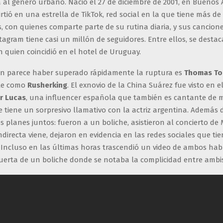
 al género urbano. Nació el 27 de diciembre de 2001, en Buenos A
rtió en una estrella de TikTok, red social en la que tiene más de 
, con quienes comparte parte de su rutina diaria, y sus canciones
tagram tiene casi un millón de seguidores. Entre ellos, se destaca
 quien coincidió en el hotel de Uruguay.
n parece haber superado rápidamente la ruptura es
Thomas To
te como
Rusherking
. El exnovio de la China Suárez fue visto en 
r Lucas
, una influencer española que también es cantante de 
 tiene un sorpresivo llamativo con la actriz argentina. Además 
os planes juntos: fueron a un boliche, asistieron al concierto de
indirecta viene, dejaron en evidencia en las redes sociales que 
Incluso en las últimas horas trascendió un video de ambos ha
puerta de un boliche donde se notaba la complicidad entre ambis