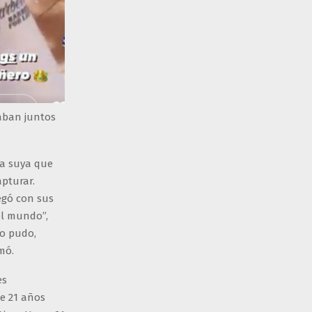
taban juntos
ga suya que
apturar.
egó con sus
el mundo”,
mo pudo,
mó.
es
de 21 años