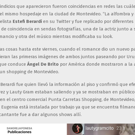
indicios que aparecieron fueron coincidencias en redes las cuále
el mismo hospedaje en la ciudad de Montevideo. “La alfombra y e
elista
Estefi Berardi
en su Twitter y fue replicado por diferentes
e coincidencia en sendas fotografías, una de la actriz junto a s
mancio y otra del músico mientras modificaba su look.
las cosas hasta este viernes, cuando el romance dio un nuevo p
ieran las primeras imágenes de ambos juntos paseando por Uru
o que conduce
Ángel De Brito
por América donde mostraron a la a
un shopping de Montevideo.
erardi fue quien llevó la información al piso y confirmó que ef
rez y Lauty Gram estaban saliendo y ya se mostraban en público 
en el centro comercial Punta Carretas Shopping, de Montevideo,
 Eugenia está instalada por trabajo ya que se encuentra filma
 cantante fue a dar algunos shows allí.