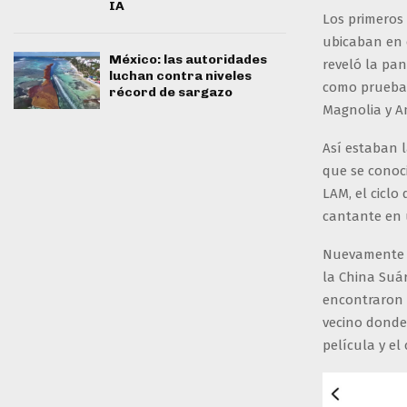
IA
Los primeros 
ubicaban en 
México: las autoridades
reveló la pan
luchan contra niveles
como prueba d
récord de sargazo
Magnolia y A
Así estaban 
que se conoc
LAM, el cicl
cantante en 
Nuevamente B
la China Suá
encontraron 
vecino donde
película y el