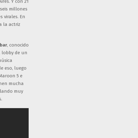
ires. Y con 21
seis millones
 virales. En
 la actriz
bar
, conocido
el lobby de un
música
de eso, luego
 Maroon 5 e
tienen mucha
blando muy
.