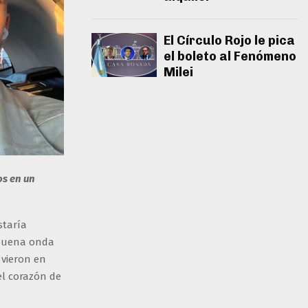
El Círculo Rojo le pica
el boleto al Fenómeno
Milei
os en un
staría
 buena onda
vieron en
el corazón de