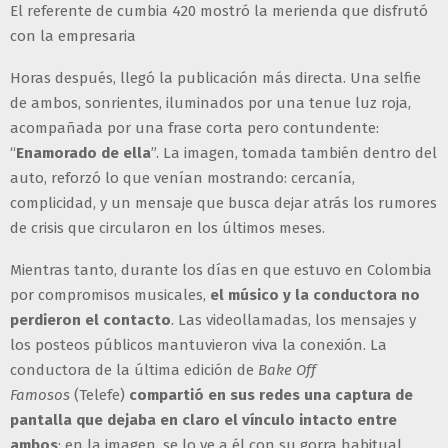
El referente de cumbia 420 mostró la merienda que disfrutó
con la empresaria
Horas después, llegó la publicación más directa. Una selfie
de ambos, sonrientes, iluminados por una tenue luz roja,
acompañada por una frase corta pero contundente:
“
Enamorado de ella
”. La imagen, tomada también dentro del
auto, reforzó lo que venían mostrando: cercanía,
complicidad, y un mensaje que busca dejar atrás los rumores
de crisis que circularon en los últimos meses.
Mientras tanto, durante los días en que estuvo en Colombia
por compromisos musicales,
el músico y la conductora no
perdieron el contacto
. Las videollamadas, los mensajes y
los posteos públicos mantuvieron viva la conexión. La
conductora de la última edición de
Bake Off
Famosos
(Telefe)
compartió en sus redes una captura de
pantalla que dejaba en claro el vínculo intacto entre
ambos
: en la imagen, se lo ve a él con su gorra habitual,