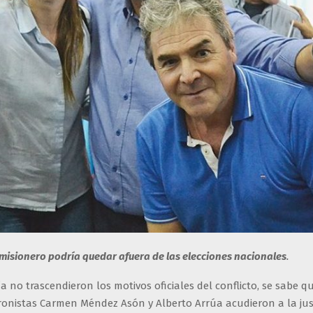
misionero podría quedar afuera de las elecciones nacionales
.
ía no trascendieron los motivos oficiales del conflicto, se sabe q
ronistas Carmen Méndez Asón y Alberto Arrúa acudieron a la jus