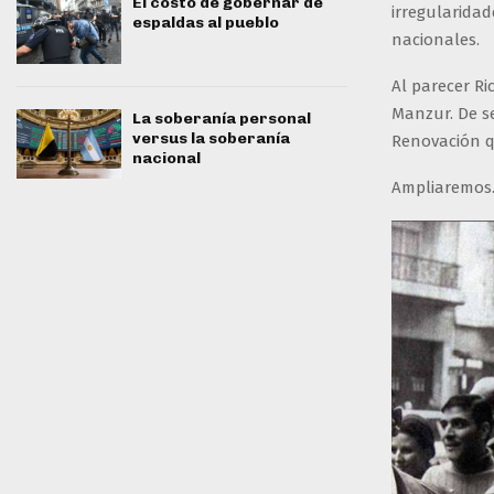
El costo de gobernar de
irregularidad
espaldas al pueblo
nacionales.
Al parecer Ri
Manzur. De se
La soberanía personal
versus la soberanía
Renovación qu
nacional
Ampliaremos..