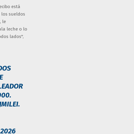
ecibo está
 los sueldos
 le
la leche o lo
dos lados",
DOS
E
PLEADOR
000.
MILEI
.
 2026