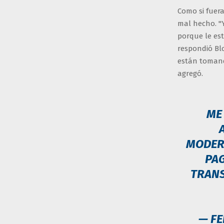
Como si fuer
mal hecho. "Y
porque le est
respondió Blo
están tomand
agregó.
ME
MODERN
PAG
TRANS
— F