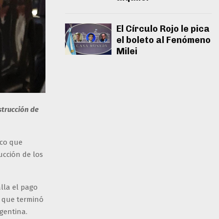
El Círculo Rojo le pica
el boleto al Fenómeno
Milei
strucción de
ico que
ucción de los
lla el pago
a que terminó
gentina.