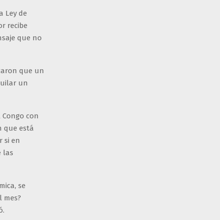
a Ley de
r recibe
nsaje que no
icaron que un
quilar un
el Congo con
n que está
 si en
 las
mica, se
al mes?
ó.