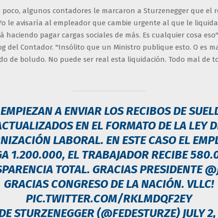
a poco, algunos contadores le marcaron a Sturzenegger que el r
o le avisaría al empleador que cambie urgente al que le liquida
á haciendo pagar cargas sociales de más. Es cualquier cosa eso",
g del Contador. "Insólito que un Ministro publique esto. O es ma
o de boludo. No puede ser real esta liquidación. Todo mal de to
 EMPIEZAN A ENVIAR LOS RECIBOS DE SUEL
ACTUALIZADOS EN EL FORMATO DE LA LEY D
IZACIÓN LABORAL. EN ESTE CASO EL EM
A 1.200.000, EL TRABAJADOR RECIBE 580.
PARENCIA TOTAL. GRACIAS PRESIDENTE
@J
GRACIAS CONGRESO DE LA NACIÓN. VLLC!
PIC.TWITTER.COM/RKLMDQF2EY
EDE STURZENEGGER (@FEDESTURZE)
JULY 2,