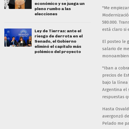
económico y se juega un
"Me empiezan 
pleno rumbo a las
elecciones
Modernización
580.000. Tran
está claro si
Ley de Tierras: ante el
riesgo de derrota en el
Senado, el Gobierno
El posteo le
eliminó el capítulo más
salario de me
polémico del proyecto
monoambien
"Iban a cobra
precios de Es
bajo la línea
Argentina el 
respuestas qu
Hasta Osvaldo
avergonzó del
Pelado me par