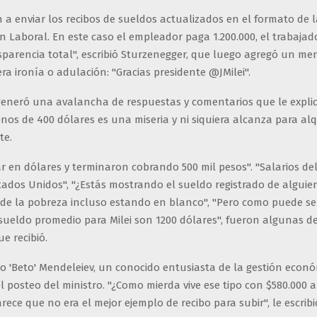
a enviar los recibos de sueldos actualizados en el formato de l
 Laboral. En este caso el empleador paga 1.200.000, el trabajado
sparencia total", escribió Sturzenegger, que luego agregó un me
 era ironía o adulación: "Gracias presidente @JMilei".
 generó una avalancha de respuestas y comentarios que le expl
nos de 400 dólares es una miseria y ni siquiera alcanza para al
te.
r en dólares y terminaron cobrando 500 mil pesos". "Salarios d
tados Unidos", "¿Estás mostrando el sueldo registrado de alguie
 de la pobreza incluso estando en blanco", "Pero como puede ser
sueldo promedio para Milei son 1200 dólares", fueron algunas de
e recibió.
 'Beto' Mendeleiev, un conocido entusiasta de la gestión econó
 posteo del ministro. "¿Como mierda vive ese tipo con $580.000 
ece que no era el mejor ejemplo de recibo para subir", le escribi