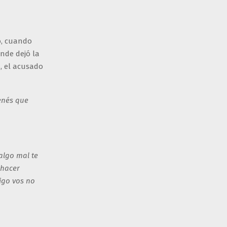
o, cuando
nde dejó la
, el acusado
enés que
algo mal te
 hacer
igo vos no