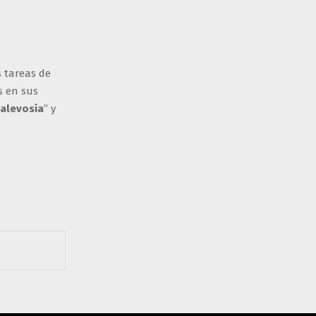
s tareas de
s en sus
 alevosía
” y