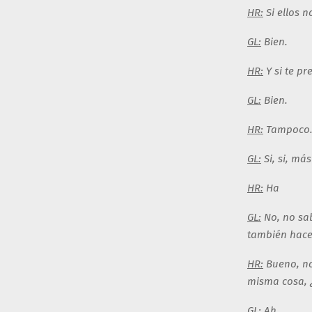
HR:
Si ellos n
GL:
Bien.
HR:
Y si te p
GL:
Bien.
HR:
Tampoco
GL:
Si, si, m
HR:
Ha
GL:
No, no sa
también hace
HR:
Bueno, no,
misma cosa, ¿
GL:
Ah.