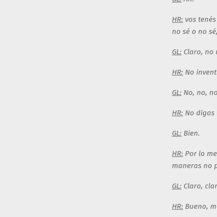
HR:
vos tenés 
no sé o no sé,
GL:
Claro, no m
HR:
No invent
GL:
No, no, no
HR:
No digas 
GL:
Bien.
HR:
Por lo me
maneras no p
GL:
Claro, cla
HR:
Bueno, m