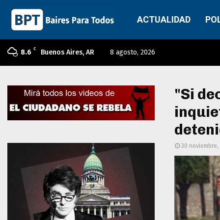
ACTUALIDAD
PO
C
8.6
Buenos Aires, AR
8 agosto, 2026
"Si de
inquie
deteni
30 noviembre,