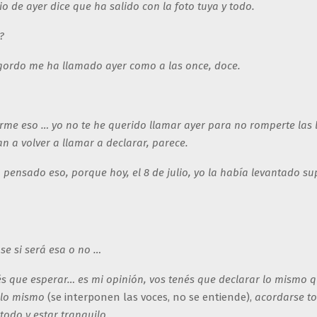
rio de ayer dice que ha salido con la foto tuya y todo.
?
el gordo me ha llamado ayer como a las once, doce.
irme eso … yo no te he querido llamar ayer para no romperte las 
n a volver a llamar a declarar, parece.
a pensado eso, porque hoy, el 8 de julio, yo la había levantado 
 se si será esa o no …
nés que esperar… es mi opinión, vos tenés que declarar lo mismo 
 lo mismo
(se interponen las voces, no se entiende),
acordarse to
todo y estar tranquilo.