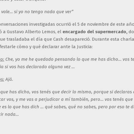
s vale… si yo no tengo nada que ver”
onversaciones investigadas ocurrió el 5 de noviembre de este añ
 a Gustavo Alberto Lemos, el
encargado del supermercado,
do
ue trasladaba el día que Cash desapareció. Durante esta charla
estarle cómo y qué declarar ante la Justicia:
o:
Che, yo me he quedado pensando lo que me has dicho… vos t
a si vos has declarado alguna vez …
s:
Ajá.
que has dicho, vos tenés que decir lo mismo, porque si declaras 
car vos, y me vas a perjudicar a mí también, pero… vos tenés que
es lo que has dich … qué sabes, qué no sabes, pero por eso te d
cir nada…