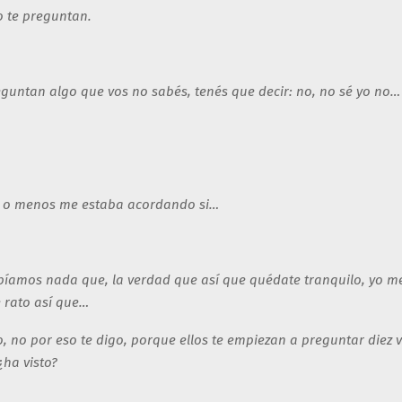
o te preguntan.
reguntan algo que vos no sabés, tenés que decir: no, no sé yo no
.
ás o menos me estaba acordando si…
bíamos nada que, la verdad que así que quédate tranquilo, yo m
 rato así que…
 no por eso te digo, porque ellos te empiezan a preguntar diez v
ha visto?