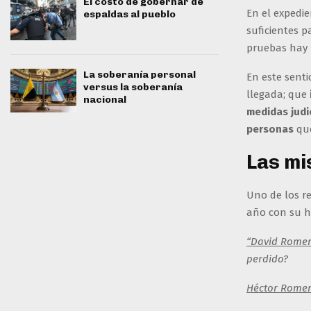
El costo de gobernar de
En el expedi
espaldas al pueblo
suficientes p
pruebas hay
La soberanía personal
En este senti
versus la soberanía
llegada; que
nacional
medidas judi
personas
que
Las mi
Uno de los re
año con su 
“David Rome
perdido?
Héctor Rome