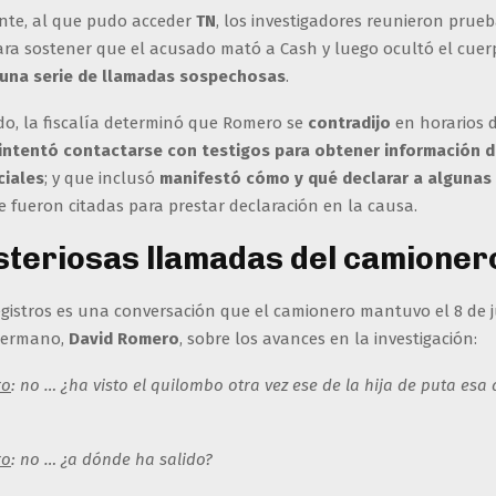
ente, al que pudo acceder
TN
, los investigadores reunieron prue
ara sostener que el acusado mató a Cash y luego ocultó el cuerp
una serie de llamadas sospechosas
.
do, la fiscalía determinó que Romero se
contradijo
en horarios d
intentó contactarse con testigos para obtener información d
ciales
; y que inclusó
manifestó cómo y qué declarar a algunas
 fueron citadas para prestar declaración en la causa.
steriosas llamadas del camioner
gistros es una conversación que el camionero mantuvo el 8 de j
hermano,
David Romero
, sobre los avances en la investigación:
ro
: no … ¿ha visto el quilombo otra vez ese de la hija de puta esa
ro
: no … ¿a dónde ha salido?