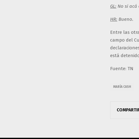
GL:
No si acá
HR:
Bueno.
Entre las otr
campo del Cu
declaracione
está detenido
Fuente: TN
MARÍA CASH
COMPARTI