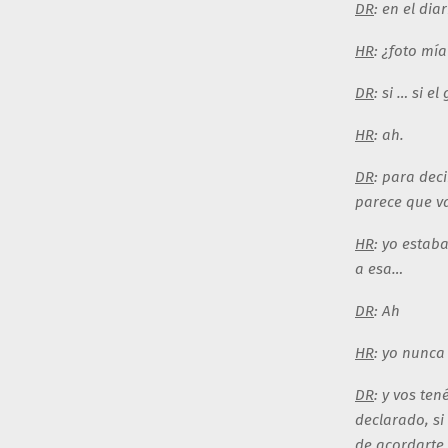
DR
: en el dia
HR
: ¿foto mía
DR
: si … si 
HR
: ah.
DR
: para dec
parece que va
HR
: yo estab
a esa…
DR
: Ah
HR
: yo nunca
DR
: y vos te
declarado, si
de acordarte 