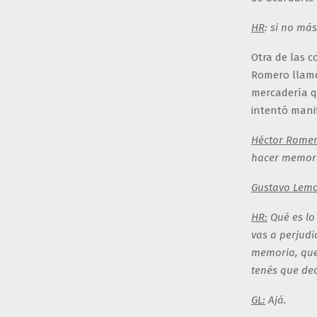
HR
: si no má
Otra de las c
Romero llamó
mercadería q
intentó manif
Héctor Romer
hacer memori
Gustavo Lemo
HR:
Qué es lo 
vas a perjudi
memoria, que 
tenés que de
GL:
Ajá.