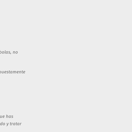
bolas, no
supuestamente
que has
do y tratar