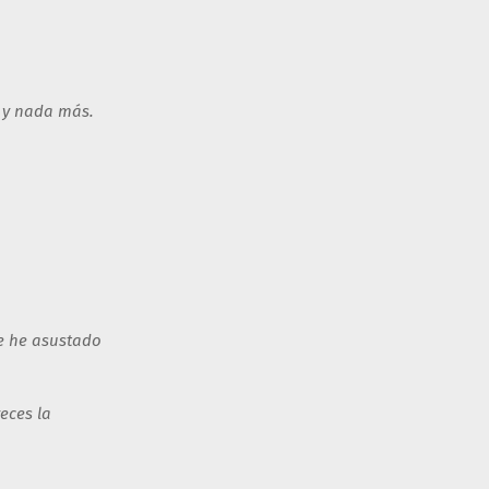
… y nada más.
e he asustado
eces la