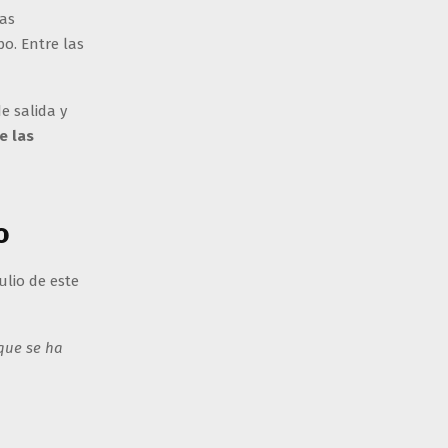
bas
o. Entre las
e salida y
e las
o
ulio de este
 que se ha