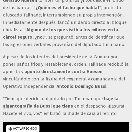
Gerardo Huesen
lo interrumpió a los gritos desde el fondo
de las bancas. "
¿Quién es el facho que habla?
", protestó
ofuscado Tailhade, interrumpiendo su propia intervención.
Inmediatamente después, lanzó un dardo directo al bloque
oficialista: "
Alguno de los que visitó a los milicos en la
cárcel seguro, ¿no?
", se preguntó, antes de identificar que
las agresiones verbales provenían del diputado tucumano.
A pesar de los intentos del presidente de la Cámara por
poner paños fríos y restablecer el orden, Tailhade redobló la
apuesta y
apuntó directamente contra Huesen
,
vinculándolo con la figura del exgeneral y comandante del
Operativo Independencia,
Antonio Domingo Bussi
.
"Tiene que decirle al diputado por Tucumán que
baje la
gigantografía de Bussi que tiene
en el despacho. ¡Basura!
Hacete el vivo, vos", embistió Tailhade de cara al recinto.