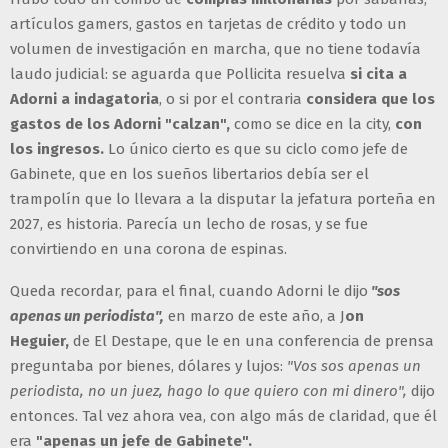
artículos gamers, gastos en tarjetas de crédito y todo un
volumen de investigación en marcha, que no tiene todavía
laudo judicial: se aguarda que Pollicita resuelva
si cita a
Adorni a indagatoria
, o si por el contraria
considera que los
gastos de los Adorni "calzan",
como se dice en la city,
con
los ingresos.
Lo único cierto es que su ciclo como jefe de
Gabinete, que en los sueños libertarios debía ser el
trampolín que lo llevara a la disputar la jefatura porteña en
2027, es historia. Parecía un lecho de rosas, y se fue
convirtiendo en una corona de espinas.
Queda recordar, para el final, cuando Adorni le dijo
"sos
apenas un periodista",
en marzo de este año, a J
on
Heguier,
de El Destape, que le en una conferencia de prensa
preguntaba por bienes, dólares y lujos:
"Vos sos apenas un
periodista, no un juez, hago lo que quiero con mi dinero",
dijo
entonces. Tal vez ahora vea, con algo más de claridad, que él
era
"apenas un jefe de Gabinete".