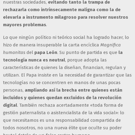
nuestras sociedades,
evitando tanto la trampa de
rechazarla como intrínsecamente maligna como la de
elevarla a instrumento milagroso para resolver nuestros
mayores problemas
.
Lo que ningún político ni teórico social ha logrado hacer, lo
hizo de manera insuperable la carta encíclica
Magnifica
humanitas
del
papa León
. Su punto de partida es que
la
tecnología nunca es neutral
, porque adopta las
características de quienes la diseñan, financian, regulan y
utilizan. El Papa insiste en la necesidad de garantizar que las
tecnologías no se concentren en manos de unas pocas
personas,
ampliando así la brecha entre quienes están
incluidos y quienes quedan excluidos de la revolución
digital
. También rechaza acertadamente «toda forma de
gestión paternalista o asistencialista de la vida social»: lo
que necesitamos es una responsabilidad compartida de
todos nosotros, no una nueva élite que oculte su poder