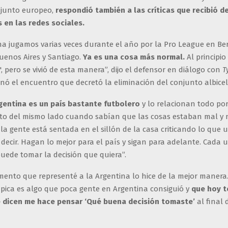
njunto europeo,
respondió también a las críticas que recibió d
s en las redes sociales.
na jugamos varias veces durante el año por la Pro League en Ber
enos Aires y Santiago.
Ya es una cosa más normal.
Al principio
’', pero se vivió de esta manera”, dijo el defensor en diálogo con
T
nó el encuentro que decretó la eliminación del conjunto albicel
gentina es un país bastante futbolero
y lo relacionan todo por
to del mismo lado cuando sabían que las cosas estaban mal y 
 la gente está sentada en el sillón de la casa criticando lo que 
 decir. Hagan lo mejor para el país y sigan para adelante. Cada
puede tomar la decisión que quiera”.
mento que representé a la Argentina lo hice de la mejor manera
pica es algo que poca gente en Argentina consiguió y
que hoy t
 dicen me hace pensar ‘Qué buena decisión tomaste’
al final 