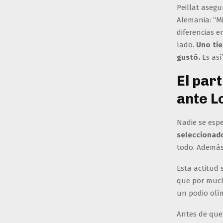
Peillat asegu
Alemania: “Mi
diferencias 
lado.
Uno tie
gustó.
Es así”
El par
ante L
Nadie se esp
seleccionado
todo. Además,
Esta actitud 
que por much
un podio olí
Antes de que