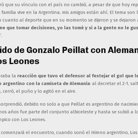
ró que su vínculo con el país no cambió, a pesar de que hoy re
 familia vive en la Argentina, mis amigos están ahí. El tema son 
en cuanto al deporte que en su momento se dijeron y se dejaron
ne que tomar decisiones, yo las tomé y si a la gente no le gus
.
tido de Gonzalo Peillat con Alema
os Leones
eraba la
reacción que tuvo el defensor al festejar el gol que l
 argentino con la camiseta de Alemania
: al decretar el 2-1, sa
 cerró, el puño y lo agitó en el aire.
sorprendió, debido no solo a que Peillat es argentino de nacimie
os años fue parte del conjunto albiceleste y hasta se subió a l
mpico con Los Leones.
 comenzará el encuentro, cuando sonó el Himno argentino, Los