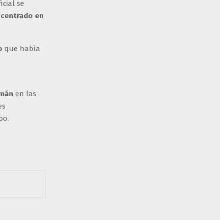
cial se
centrado en
jo
que había
emán
en las
es
po.