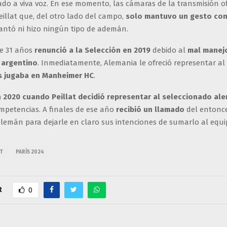
o a viva voz. En ese momento, las cámaras de la transmisión ofi
illat que, del otro lado del campo,
solo mantuvo un gesto con
cantó ni hizo ningún tipo de ademán.
de 31 años
renunció a la Selección en 2019
debido al
mal mane
 argentino
. Inmediatamente, Alemania le ofreció representar al
s jugaba en Manheimer HC
.
n 2020 cuando Peillat decidió representar al seleccionado al
ompetencias. A finales de ese año
recibió un llamado
del entonc
lemán para dejarle en claro sus intenciones de sumarlo al equi
AT
PARÍS 2024
R
0