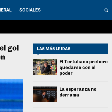
NERAL
SOCIALES
el gol
LAS MÁS LEIDAS
en
El Tertuliano prefiere
quedarse con el
poder
La esperanza no
derrama