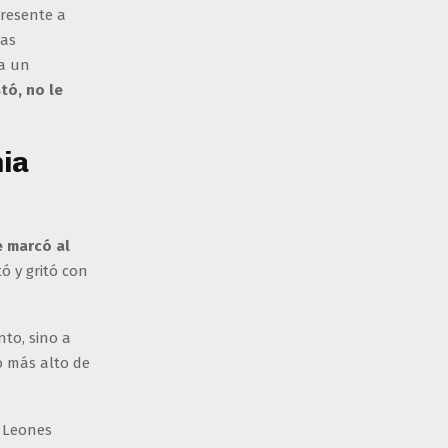
presente a
las
 a un
tó, no le
nia
e marcó al
ltó y gritó con
nto, sino a
o más alto de
 Leones