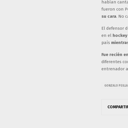
habían cantad
fueron con Pe
su cara
. No 
El defensor 
en el
hockey
país
mientra
Fue recién e
diferentes c
entrenador a
GONZALO PEILL
COMPARTI