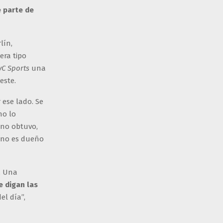
e parte de
lín,
 era tipo
yC Sports
una
este.
 ese lado. Se
no lo
uno obtuvo,
 uno es dueño
. Una
e digan las
del día”,