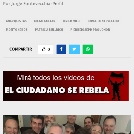
Por Jorge Fontevecchia-Perfil
ANARQUISTAS
DIEGO GUELAR
JAVIER MILEI
JORGE FONTEVECCHIA
MONTONEROS
PATRICIA BULLRICH
PIERREJOSEPH PROUDHON
COMPARTIR
0