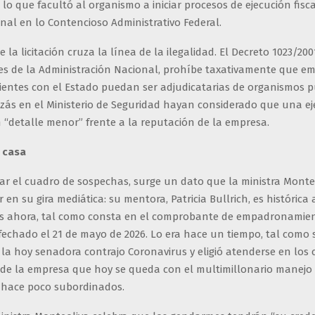
 lo que facultó al organismo a iniciar procesos de ejecución fisc
onal en lo Contencioso Administrativo Federal.
 la licitación cruza la línea de la ilegalidad. El Decreto 1023/2001
es de la Administración Nacional, prohíbe taxativamente que e
entes con el Estado puedan ser adjudicatarias de organismos p
zás en el Ministerio de Seguridad hayan considerado que una eje
 “detalle menor” frente a la reputación de la empresa.
 casa
r el cuadro de sospechas, surge un dato que la ministra Monteo
en su gira mediática: su mentora, Patricia Bullrich, es histórica 
es ahora, tal como consta en el comprobante de empadronamie
fechado el 21 de mayo de 2026. Lo era hace un tiempo, tal como 
la hoy senadora contrajo Coronavirus y eligió atenderse en los 
s de la empresa que hoy se queda con el multimillonario manejo 
 hace poco subordinados.