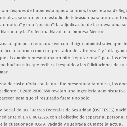
ora después de haber estampado la firma, la secretaria de Seg
teoliva, se sentó en un estudio de televisión para anunciar lo 
n noticia” y una “primicia”: la adjudicación de la nueva obra soc
Nacional y la Prefectura Naval a la empresa Medicus.
iasmo que poco tenía que ver con el rigor administrativo que d
alificó a la firma como un prestador de “alto nivel” y “alta gama
ue el cambio representaba un hito “reputacional” para los efect
no hacían más que recibir el respaldo y las felicitaciones de su 
nman.
ena de casi euforia con la que fue presentada la noticia, los d
pediente EX-2026-28300658 revelan una ingeniería administrativa
parecer, para que el resultado fuera uno solo.
 Social de las Fuerzas Federales de Seguridad (OSFFESEG) nació 
ediante el DNU 88/2026, con el objetivo de separar al personal
de la cuestionada IOSFA, vaciada y quebrada durante la actual