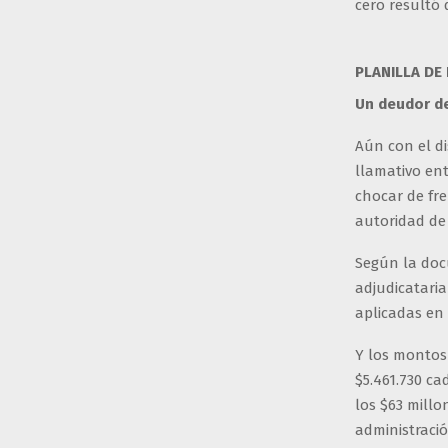
cero resultó d
PLANILLA DE
Un deudor d
Aún con el di
llamativo ent
chocar de fre
autoridad de 
Según la doc
adjudicatari
aplicadas en 
Y los montos 
$5.461.730 ca
los $63 mill
administraci