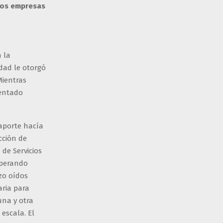
dos empresas
 la
idad le otorgó
Mientras
mentado
aporte hacía
cción de
 de Servicios
uperando
zo oídos
aria para
una y otra
 escala. El