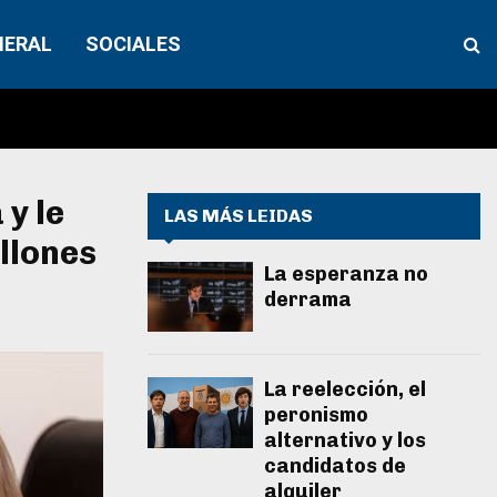
NERAL
SOCIALES
y le
LAS MÁS LEIDAS
llones
La esperanza no
derrama
La reelección, el
peronismo
alternativo y los
candidatos de
alquiler