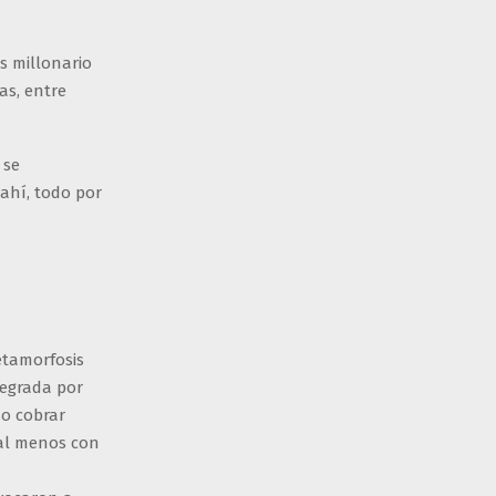
s millonario
as, entre
 se
ahí, todo por
etamorfosis
tegrada por
so cobrar
, al menos con