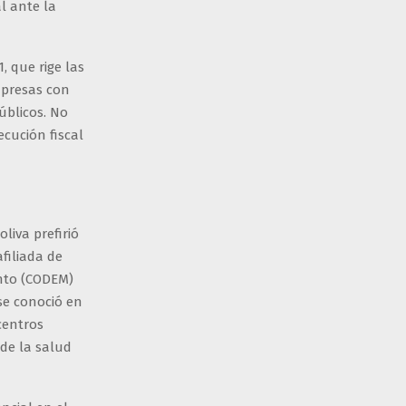
al ante la
, que rige las
mpresas con
úblicos. No
cución fiscal
liva prefirió
afiliada de
nto (CODEM)
se conoció en
centros
de la salud