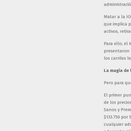
administració
Matar a la IO
que implica p
activos, retir
Para ello, el
presentaron t
los carriles l
La magia de
Pero para que
El primer pu
de los preci
Sanos y Preme
$133.750 por 
cualquier adm