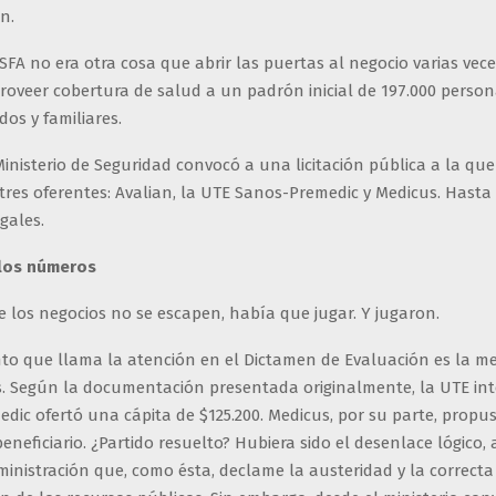
n.
SFA no era otra cosa que abrir las puertas al negocio varias vece
roveer cobertura de salud a un padrón inicial de 197.000 person
ados y familiares.
 Ministerio de Seguridad convocó a una licitación pública a la que
res oferentes: Avalian, la UTE Sanos-Premedic y Medicus. Hasta 
egales.
 los números
 los negocios no se escapen, había que jugar. Y jugaron.
nto que llama la atención en el Dictamen de Evaluación es la m
os. Según la documentación presentada originalmente, la UTE in
dic ofertó una cápita de $125.200. Medicus, por su parte, propu
beneficiario. ¿Partido resuelto? Hubiera sido el desenlace lógico
inistración que, como ésta, declame la austeridad y la correcta