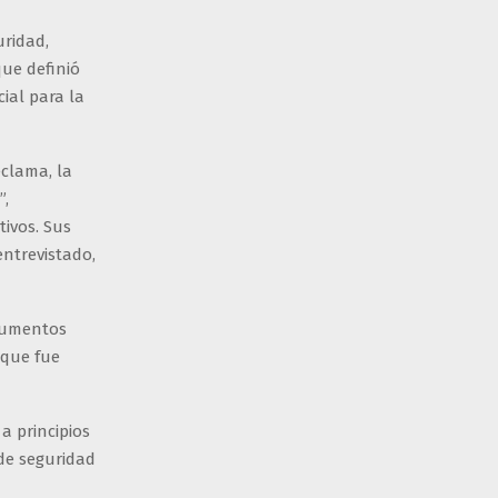
uridad,
que definió
ial para la
eclama, la
”,
ivos. Sus
entrevistado,
ocumentos
 que fue
a principios
 de seguridad