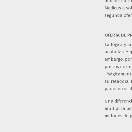
administració
Medicus a vol
segunda ofert
OFERTA DE 
La lógica y 
acotadas. Y q
embargo, por 
precios entre
“Mágicamente
su retadora.
parámetros d
Una diferenc
multiplica p
millones de p