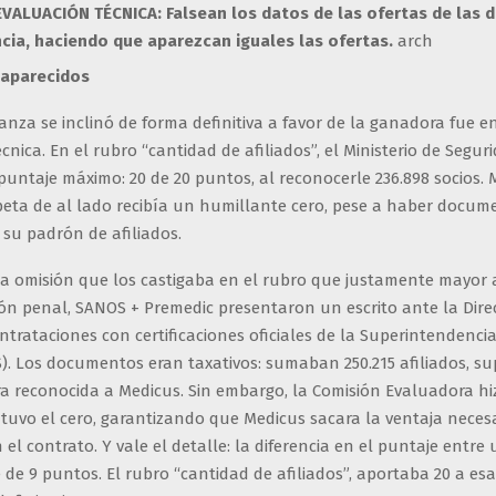
VALUACIÓN TÉCNICA: Falsean los datos de las ofertas de las 
ia, haciendo que aparezcan iguales las ofertas.
arch
saparecidos
nza se inclinó de forma definitiva a favor de la ganadora fue en
cnica. En el rubro “cantidad de afiliados”, el Ministerio de Segur
puntaje máximo: 20 de 20 puntos, al reconocerle 236.898 socios. 
rpeta de al lado recibía un humillante cero, pese a haber docu
su padrón de afiliados.
ta omisión que los castigaba en el rubro que justamente mayor 
ción penal, SANOS + Premedic presentaron un escrito ante la Dire
trataciones con certificaciones oficiales de la Superintendencia
S). Los documentos eran taxativos: sumaban 250.215 afiliados, s
fra reconocida a Medicus. Sin embargo, la Comisión Evaluadora hi
tuvo el cero, garantizando que Medicus sacara la ventaja neces
el contrato. Y vale el detalle: la diferencia en el puntaje entre 
 de 9 puntos. El rubro “cantidad de afiliados”, aportaba 20 a esa