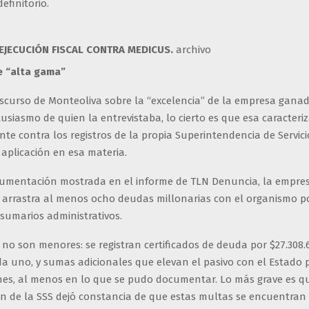
efinitorio.
 EJECUCIÓN FISCAL CONTRA MEDICUS.
archivo
e “alta gama”
scurso de Monteoliva sobre la “excelencia” de la empresa ganado
usiasmo de quien la entrevistaba, lo cierto es que esa caracteri
nte contra los registros de la propia Superintendencia de Servici
aplicación en esa materia.
umentación mostrada en el informe de TLN Denuncia, la empre
a arrastra al menos ocho deudas millonarias con el organismo p
sumarios administrativos.
no son menores: se registran certificados de deuda por $27.308.6
da uno, y sumas adicionales que elevan el pasivo con el Estado
ones, al menos en lo que se pudo documentar. Lo más grave es qu
ón de la SSS dejó constancia de que estas multas se encuentran 