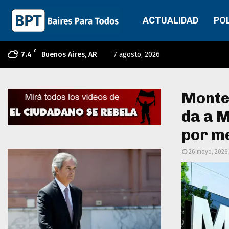
ACTUALIDAD
PO
C
7.4
Buenos Aires, AR
7 agosto, 2026
Monteo
da a M
por m
26 mayo, 2026