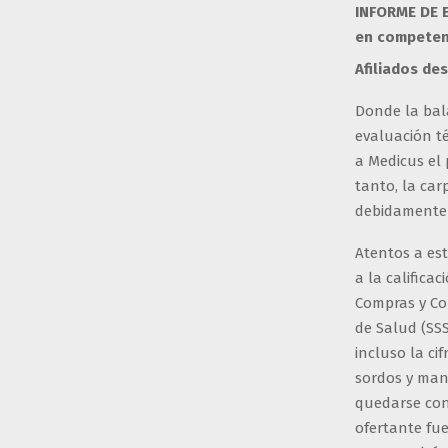
INFORME DE E
en competenc
Afiliados de
Donde la bala
evaluación té
a Medicus el 
tanto, la ca
debidamente 
Atentos a es
a la califica
Compras y Con
de Salud (SS
incluso la ci
sordos y man
quedarse con 
ofertante fue