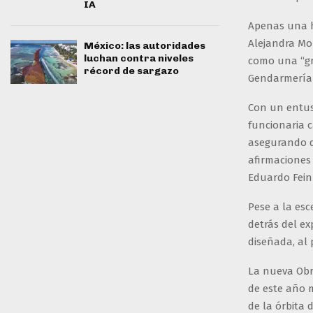
IA
Apenas una h
Alejandra Mon
México: las autoridades
luchan contra niveles
como una “gra
récord de sargazo
Gendarmería 
Con un entus
funcionaria c
asegurando q
afirmaciones 
Eduardo Fei
Pese a la esc
detrás del ex
diseñada, al 
La nueva Obra
de este año m
de la órbita 