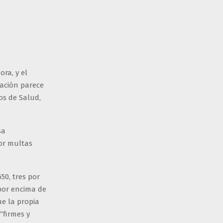
ra, y el
zación parece
os de Salud,
sa
or multas
50, tres por
 por encima de
e la propia
“firmes y