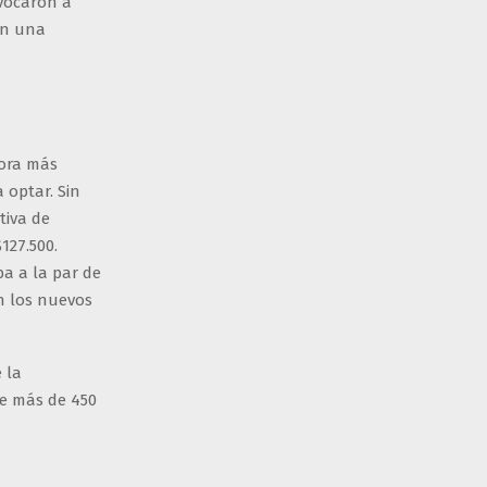
nvocaron a
on una
hora más
 optar. Sin
tiva de
127.500.
a a la par de
n los nuevos
 la
de más de 450