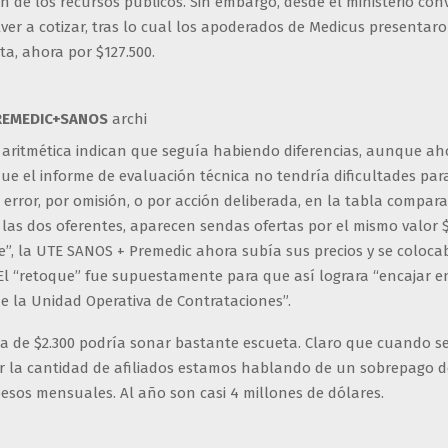
n de los recursos públicos. Sin embargo, desde el ministerio co
ver a cotizar, tras lo cual los apoderados de Medicus presentar
a, ahora por $127.500.
PREMEDIC+SANOS
archi
la aritmética indican que seguía habiendo diferencias, aunque a
ue el informe de evaluación técnica no tendría dificultades para
error, por omisión, o por acción deliberada, en la tabla compara
 las dos oferentes, aparecen sendas ofertas por el mismo valor $
”, la UTE SANOS + Premedic ahora subía sus precios y se colocab
 El “retoque” fue supuestamente para que así lograra “encajar e
e la Unidad Operativa de Contrataciones”.
ia de $2.300 podría sonar bastante escueta. Claro que cuando se
or la cantidad de afiliados estamos hablando de un sobrepago 
esos mensuales. Al año son casi 4 millones de dólares.