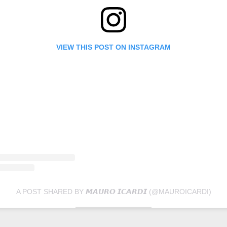
VIEW THIS POST ON INSTAGRAM
A POST SHARED BY 𝙈𝘼𝙐𝙍𝙊 𝙄𝘾𝘼𝙍𝘿𝙄 (@MAUROICARDI)