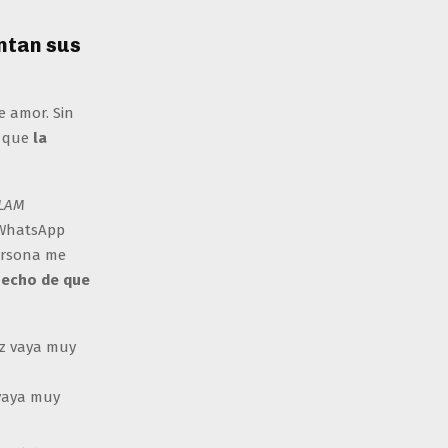
ntan sus
e amor. Sin
 que
la
LAM
 WhatsApp
persona me
hecho de que
 vaya muy