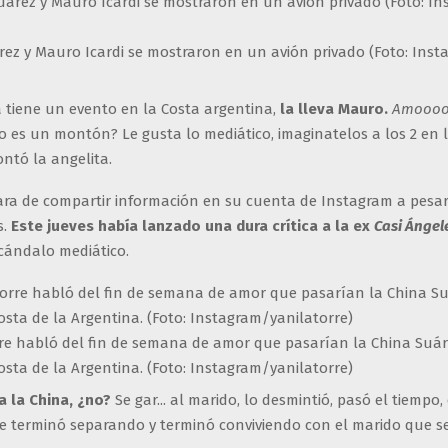
rez y Mauro Icardi se mostraron en un avión privado (Foto: Inst
 tiene un evento en la Costa argentina,
la lleva Mauro.
Amoooo
No es un montón? Le gusta lo mediático, imaginatelos a los 2 en 
ontó la angelita.
ara de compartir información en su cuenta de Instagram a pesar
s.
Este jueves había lanzado una dura crítica a la ex
Casi Ángel
scándalo mediático.
re habló del fin de semana de amor que pasarían la China Suá
costa de la Argentina. (Foto: Instagram/yanilatorre)
a la China, ¿no?
Se gar... al marido, lo desmintió, pasó el tiempo, 
 terminó separando y terminó conviviendo con el marido que se h