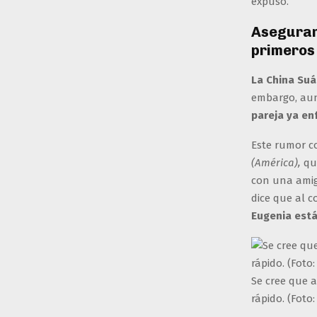
expuso.
Aseguran
primeros
La China Su
embargo, aun
pareja ya en
Este rumor c
(América),
qui
con una amiga
dice que al c
Eugenia está
Se cree que 
rápido. (Foto