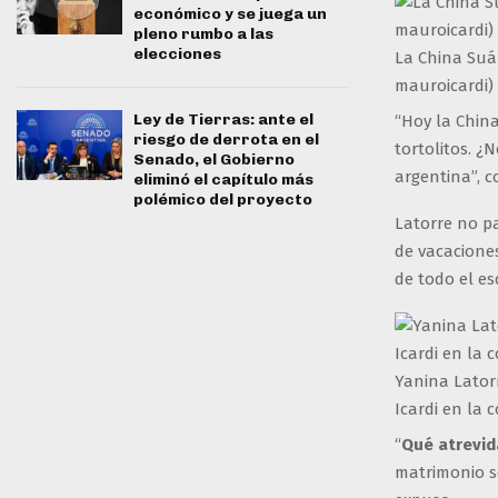
económico y se juega un
pleno rumbo a las
elecciones
La China Suá
mauroicardi)
Ley de Tierras: ante el
“Hoy la China
riesgo de derrota en el
tortolitos. ¿
Senado, el Gobierno
argentina”, c
eliminó el capítulo más
polémico del proyecto
Latorre no p
de vacacione
de todo el e
Yanina Lator
Icardi en la 
“
Qué atrevid
matrimonio se