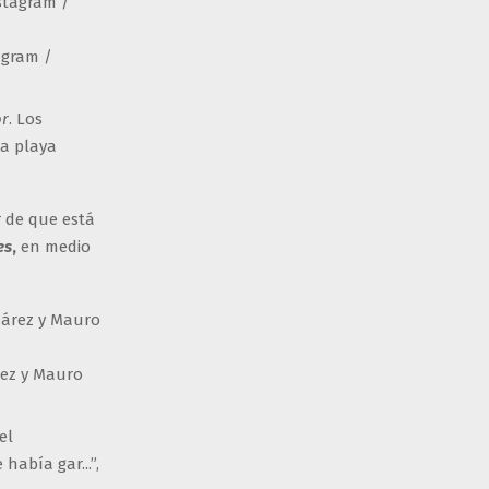
agram /
r
. Los
la playa
 de que está
es
,
en medio
rez y Mauro
el
abía gar...”,