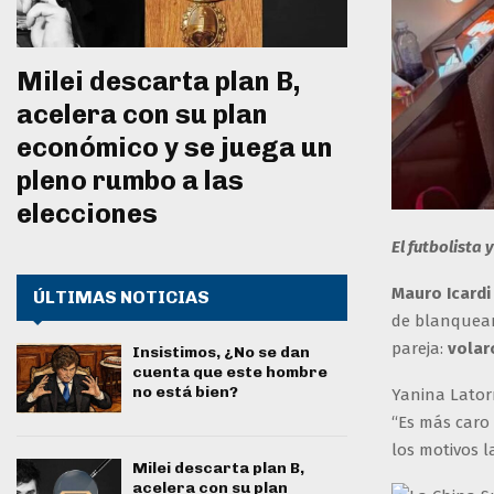
Milei descarta plan B,
acelera con su plan
económico y se juega un
pleno rumbo a las
elecciones
El futbolista 
Mauro Icardi
ÚLTIMAS NOTICIAS
de blanquear 
pareja:
volar
Insistimos, ¿No se dan
cuenta que este hombre
no está bien?
Yanina Lator
“Es más caro 
los motivos l
Milei descarta plan B,
acelera con su plan