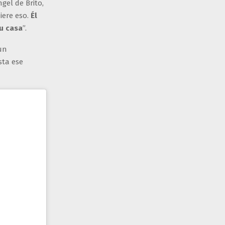
gel de Brito,
iere eso.
Él
su casa
”.
un
sta ese