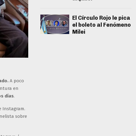
El Círculo Rojo le pica
el boleto al Fenómeno
Milei
ado.
A poco
entura en
os días
.
e Instagram.
nelista sobre