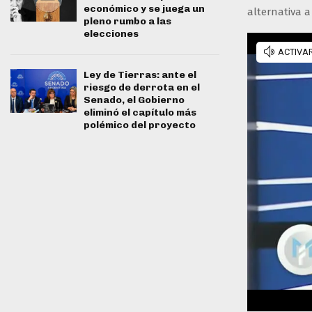
económico y se juega un
alternativa a 
pleno rumbo a las
elecciones
Ley de Tierras: ante el
riesgo de derrota en el
Senado, el Gobierno
eliminó el capítulo más
polémico del proyecto