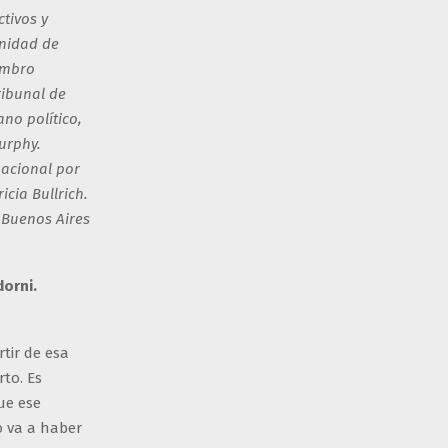
tivos y
Unidad de
iembro
ribunal de
ano político,
urphy.
nacional por
cia Bullrich.
 Buenos Aires
dorni.
tir de esa
rto. Es
ue ese
o va a haber