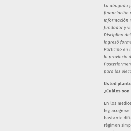
La abogada pe
financiación 
Información F
fundador y vi
Disciplina de
ingresó form
Participó en 
la provincia 
Posteriorment
para las elecc
Usted plante
¿Cuáles son
En los medios
ley, acogerse
bastante difí
régimen simpl