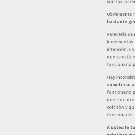
son los incre
Obviamente n
bastante ge
Parecería qu
incrementos p
intención. L
que se está m
funcionario p
Hay inconsist
someterse a
funcionario 
que son otro
colchón y que
funcionarios 
A usted le t