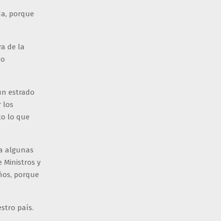
ida, porque
ra de la
no
un estrado
 los
to lo que
ía algunas
 Ministros y
ños, porque
stro país.