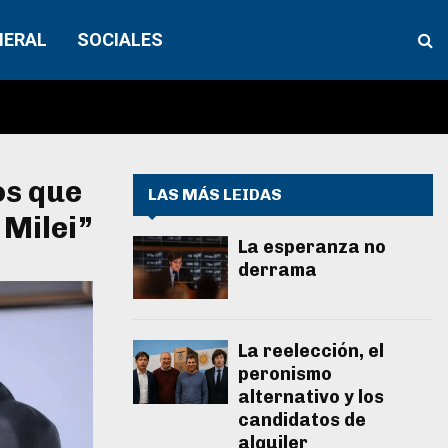
NERAL
SOCIALES
os que
LAS MÁS LEIDAS
 Milei”
La esperanza no
derrama
La reelección, el
peronismo
alternativo y los
candidatos de
alquiler