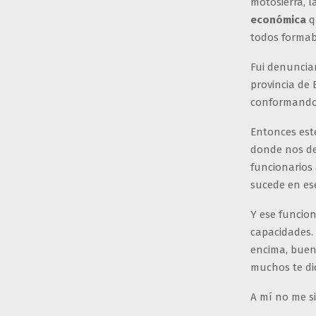
motosierra, 
económica
qu
todos forma
Fui denunci
provincia de 
conformando e
Entonces este
donde nos dec
funcionarios 
sucede en ese
Y ese funcion
capacidades.
encima, buen
muchos te dic
A mí no me s