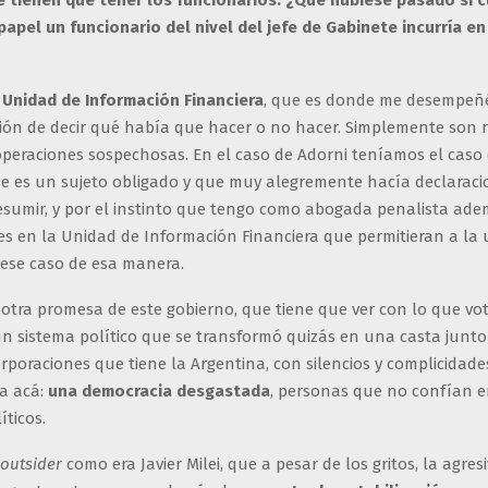
e tienen que tener los funcionarios. ¿Qué hubiese pasado si 
papel un funcionario del nivel del jefe de Gabinete incurría en
o
Unidad de Información Financiera
, que es donde me desempeñé
ción de decir qué había que hacer o no hacer. Simplemente son 
operaciones sospechosas. En el caso de Adorni teníamos el caso
ue es un sujeto obligado y que muy alegremente hacía declaraci
sumir, y por el instinto que tengo como abogada penalista ade
es en la Unidad de Información Financiera que permitieran a la
 ese caso de esa manera.
 otra promesa de este gobierno, que tiene que ver con lo que vot
n sistema político que se transformó quizás en una casta junto
orporaciones que tiene la Argentina, con silencios y complicidad
ta acá:
una democracia desgastada
, personas que no confían e
íticos.
outsider
como era Javier Milei, que a pesar de los gritos, la agresi