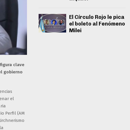
El Círculo Rojo le pica
el boleto al Fenómeno
Milei
figura clave
el gobierno
encias
enar el
ria
io Perfil (AM
 kirchnerismo
la