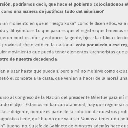
rsión, podríamos decir, que hace el gobierno colocándonos e
 como una manera de justificar todo del mileísmo?
 un momento en que el “riesgo kuka”, como le dicen ellos, va a i
do y diluyéndose. Lo que pasa es que el registro que tenemos e
ueron muchos años y entonces la gente, fíjese la última elecci
n provincial cómo votó en la nacional,
vota por miedo a ese re
uier movimiento que pueda tener elementos kirchneristas que p
istro de nuestra decadencia
.
van a usar hasta que puedan, pero a mí no me sirve como excus
etió el combate a la casta, que venían a hacer de la moral una 
curso al Congreso de la Nación del presidente Milei fue para mí 
ando él dijo: “Estamos en bancarrota moral, hay que regenerar a
a clase dirigente, porque es parte de la solución de nuestros probl
agnóstico tiene, qué bueno que va a ser. Vamos a tener una polí
n”. Bueno, no. Su jefe de Gabinete de Ministros además hace qu