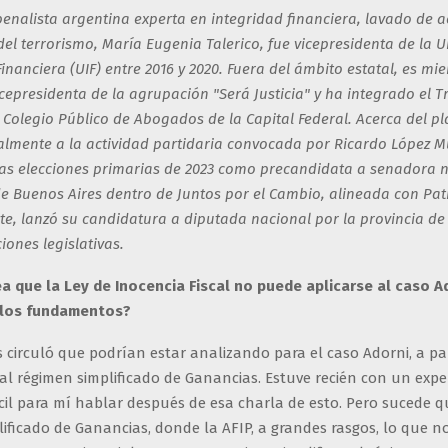
nalista argentina experta en integridad financiera, lavado de ac
del terrorismo, María Eugenia Talerico, fue vicepresidenta de la 
inanciera (UIF) entre 2016 y 2020. Fuera del ámbito estatal, es m
cepresidenta de la agrupación "Será Justicia" y ha integrado el T
l Colegio Público de Abogados de la Capital Federal. Acerca del pl
almente a la actividad partidaria convocada por Ricardo López M
las elecciones primarias de 2023 como precandidata a senadora 
de Buenos Aires dentro de Juntos por el Cambio, alineada con Patri
e, lanzó su candidatura a diputada nacional por la provincia de
iones legislativas.
a que la Ley de Inocencia Fiscal​ no puede aplicarse al caso A
 los fundamentos?
 circuló que podrían estar analizando para el caso Adorni, a par
 al régimen simplificado de Ganancias. Estuve recién con un expe
cil para mí hablar después de esa charla de esto. Pero sucede q
ificado de Ganancias, donde la AFIP, a grandes rasgos, lo que n