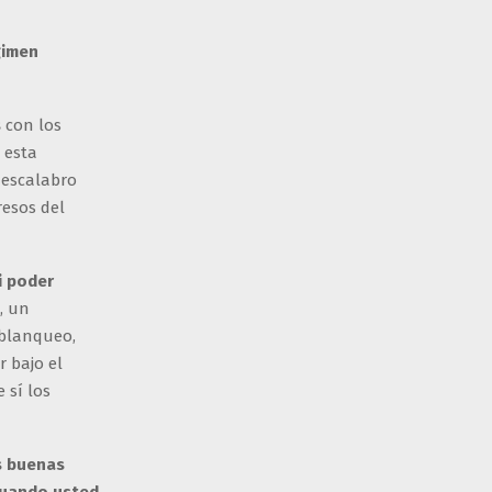
gimen
s
con los
 esta
descalabro
resos del
i poder
, un
 blanqueo,
 bajo el
 sí los
as buenas