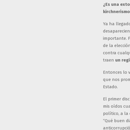
¿Es una exto
kirchnerismo
Ya ha llegado
desaparecien
importante. F
de la elecció
contra cualq
traen
un reg
Entonces lo 
que nos prom
Estado.
El primer dis
mis oídos cu
político, a l
“Qué buen di
anticorrupció