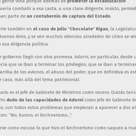
la gente vota porque además de
prometer la estabilización
ería combatir a esa casta, a una clase dirigente, insisto, perim
ban parte de
un contubernio de captura del Estado
.
ante también en
el caso de Julio
"
Chocolate
"
Rigau
, la Legislatu
Buenos Aires, y se ven muchos silencios alrededor de cómo se vi
sa dirigencia política.
 gobierno llegó con otra promesa. Adorni, en particular, desde 
ía que se iban a terminar los privilegios, que se iban a terminar
arriba de los aviones, el abuso del poder, que en definitiva es es
 caso, más allá del tema patrimonial.
ario es el jefe de Gabinete de Ministros como vocero. Quizás ten
 Yo
dudo de las capacidades de Adorni
como jefe de Gabinete de
o, con todos estos problemas que empiezan a aparecer a dos a
en: “No, bueno, el kirchnerismo...”.
irve como excusa lo que hizo el kirchnerismo como saqueo a nue