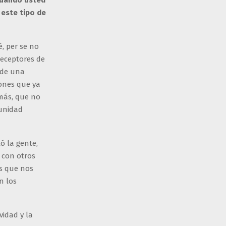
cuando usted
 este tipo de
, per se no
receptores de
 de una
ones que ya
más, que no
 unidad
ó la gente,
 con otros
es que nos
n los
vidad y la