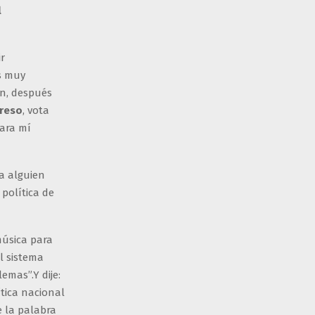
l
r
s muy
ón, después
greso
, vota
ara mí
a alguien
política de
música para
l sistema
emas”.Y dije:
tica nacional
e la palabra