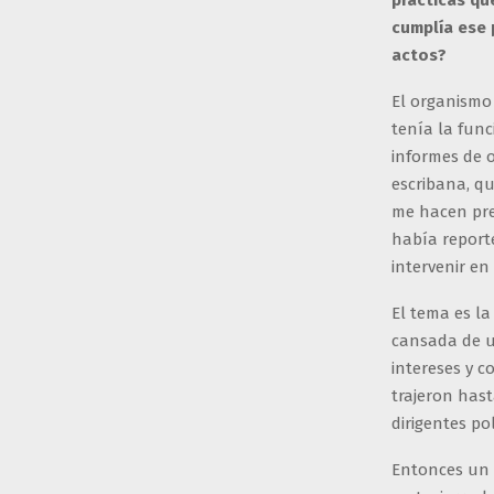
prácticas qu
cumplía ese 
actos?
El organism
tenía la fun
informes de 
escribana, q
me hacen pre
había report
intervenir en
El tema es la
cansada de u
intereses y c
trajeron has
dirigentes pol
Entonces un