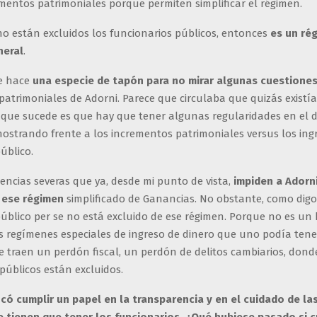
mentos patrimoniales porque permiten simplificar el régimen.
o están excluidos los funcionarios públicos, entonces
es un ré
neral
.
e hace
una especie de tapón para no mirar algunas cuestione
atrimoniales de Adorni. Parece que circulaba que quizás existía
o que sucede es que hay que tener algunas regularidades en el 
ostrando frente a los incrementos patrimoniales versus los ing
úblico.
encias severas que ya, desde mi punto de vista,
impiden a Adorn
 ese régimen
simplificado de Ganancias. No obstante, como digo
público per se no está excluido de ese régimen. Porque no es un
s regímenes especiales de ingreso de dinero que uno podía tener
 traen un perdón fiscal, un perdón de delitos cambiarios, donde
públicos están excluidos.
ocó cumplir un papel en la transparencia y en el cuidado de l