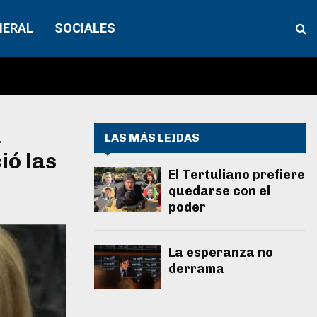
NERAL
SOCIALES
u
LAS MÁS LEIDAS
ió las
El Tertuliano prefiere
quedarse con el
poder
La esperanza no
derrama