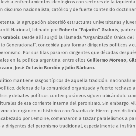
 llevó a enfrentamientos ideológicos con sectores de la izquierda
n discurso nacionalista, católico y de fuerte contenido doctrinar
etenta, la agrupación absorbió estructuras universitarias y juve
antil Nacional, liderado por
Roberto “Pajarito” Grabois,
padre 
n Grabois
. Desde allí surgió la llamada “Organización Única del
o Generacional”, concebida para formar dirigentes políticos y 
 peronismo. Por sus filas pasaron dirigentes que décadas despu
ales en la política argentina, entre ellos
Guillermo Moreno, Gild
nzano, José Octavio Bordón y Julio Bárbaro.
olítico mantiene rasgos típicos de aquella tradición: nacionalis
político, defensa de la comunidad organizada y fuerte rechazo al
álisis y debates políticos contemporáneos siguen ubicándolo co
turales de esa corriente interna del peronismo. Sin embargo, Vi
ínculo orgánico ni histórico con Guardia de Hierro, pero distint
encabezado por Lemoine, comenzaron a trazar paralelismos a par
a dirigentes del peronismo tradicional, especialmente a Insfrá