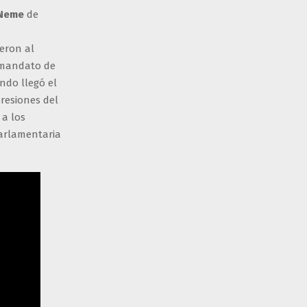
 Neme
de
ieron al
l mandato de
ando llegó el
resiones del
 a los
parlamentaria