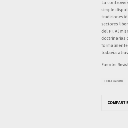
La controver
simple disput
tradiciones i
sectores libe
del PJ. Al mi
doctrinarias 
formalmente 
todavía atrav
Fuente: Revis
LILIA LEMOINE
COMPARTI