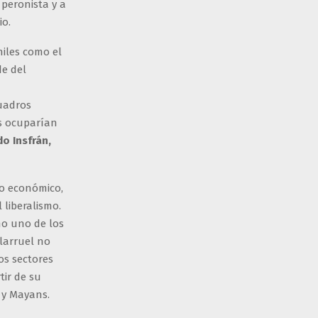
 peronista y a
io.
niles como el
de del
cuadros
és ocuparían
o Insfrán,
mo económico,
 liberalismo.
mo uno de los
llarruel no
os sectores
tir de su
n y Mayans.