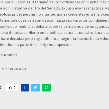
sia por el Salón Azul terminó así convirtiéndose en mucho más
a administrativa dentro del Senado. Expuso alianzas tácticas, vi
deológicas del peronismo y las tensiones crecientes entre la vice
rtarios que observan con desconfianza sus vínculos con dirigent
smo tiempo, reabrió el debate sobre la persistencia de antiguas c
como Guardia de Hierro en la política actual, una estructura de
hace décadas pero cuya influencia, según la trasnochada visió
iesa buena parte de la dirigencia opositora.
ta Noticias
VICTORIA VILLARRUEL
R
0