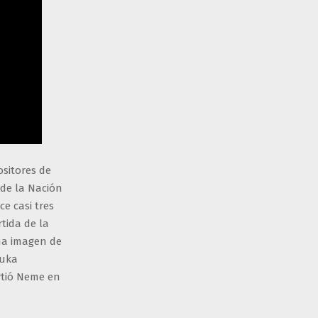
ositores de
 de la Nación
e casi tres
tida de la
na imagen de
Kuka
rtió Neme en