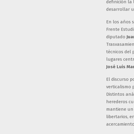
definición la
desarrollar u
En los años s
Frente Estudi
diputado
Jua
Trasvasamient
técnicos del
lugares centr
José Luis Ma
El discurso p
verticalismo 
Distintos an
herederos cul
mantiene un v
libertarios, 
acercamiento 