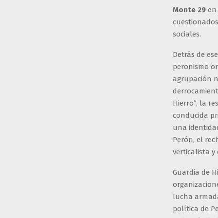
Monte 29
en 
cuestionados 
sociales.
Detrás de ese
peronismo ort
agrupación n
derrocamien
Hierro”, la r
conducida pr
una identida
Perón, el re
verticalista 
Guardia de Hi
organizacion
lucha armada
política de P