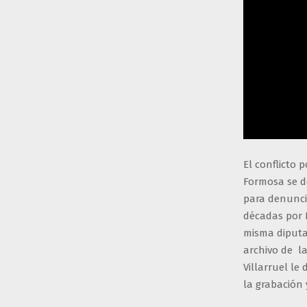
El conflicto 
Formosa se d
para denuncia
décadas por I
misma diputa
archivo de l
Villarruel l
la grabación 