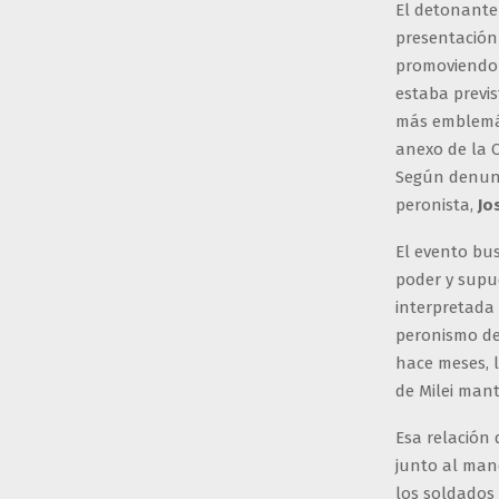
El detonante 
presentación
promoviendo 
estaba previs
más emblemát
anexo de la C
Según denunc
peronista,
Jo
El evento bu
poder y supu
interpretada 
peronismo de
hace meses, l
de Milei mant
Esa relación
junto al man
los soldados