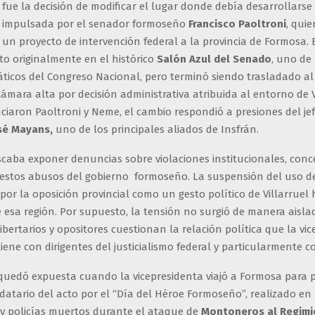
fue la decisión de modificar el lugar donde debía desarrollars
 impulsada por el senador formoseño
Francisco Paoltroni
, qui
un proyecto de intervención federal a la provincia de Formosa. 
to originalmente en el histórico
Salón Azul del Senado
, uno de
icos del Congreso Nacional, pero terminó siendo trasladado al e
ámara alta por decisión administrativa atribuida al entorno de V
iaron Paoltroni y Neme, el cambio respondió a presiones del je
sé Mayans,
uno de los principales aliados de Insfrán.
scaba exponer denuncias sobre violaciones institucionales, conc
estos abusos del gobierno formoseño. La suspensión del uso de
por la oposición provincial como un gesto político de Villarruel 
 esa región. Por supuesto, la tensión no surgió de manera aisla
ibertarios y opositores cuestionan la relación política que la vi
iene con dirigentes del justicialismo federal y particularmente c
 quedó expuesta cuando la vicepresidenta viajó a Formosa para p
datario del acto por el “Día del Héroe Formoseño”, realizado e
 y policías muertos durante el ataque de
Montoneros al Regimi