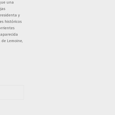
 que una
ejas
presidenta y
es históricos
orrientes
saparecida
n de Lemoine,