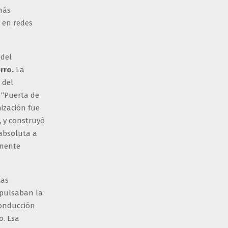
más
y en redes
 del
rro.
La
 del
 “Puerta de
nización fue
,
y construyó
absoluta a
amente
las
mpulsaban la
conducción
o. Esa