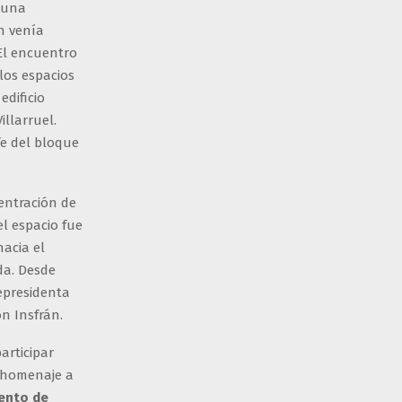
e una
en venía
El encuentro
 los espacios
dificio
illarruel.
fe del bloque
entración de
l espacio fue
hacia el
da. Desde
cepresidenta
on Insfrán.
articipar
n homenaje a
ento de