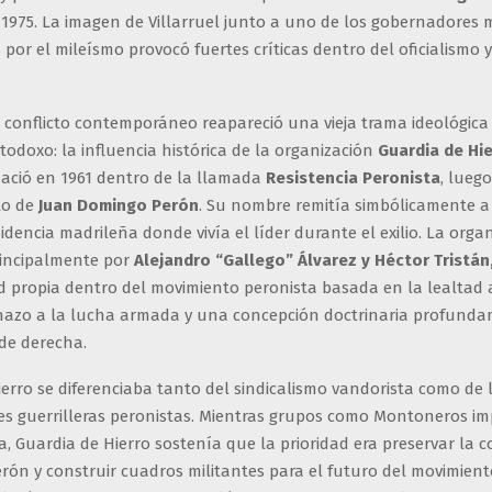
1975. La imagen de Villarruel junto a uno de los gobernadores 
por el mileísmo provocó fuertes críticas dentro del oficialismo 
 conflicto contemporáneo reapareció una vieja trama ideológica
odoxo: la influencia histórica de la organización
Guardia de Hie
ació en 1961 dentro de la llamada
Resistencia Peronista
, luego
to de
Juan Domingo Perón
. Su nombre remitía simbólicamente a
esidencia madrileña donde vivía el líder durante el exilio. La orga
incipalmente por
Alejandro “Gallego” Álvarez y Héctor Tristán
d propia dentro del movimiento peronista basada en la lealtad 
chazo a la lucha armada y una concepción doctrinaria profund
y de derecha.
erro se diferenciaba tanto del sindicalismo vandorista como de 
es guerrilleras peronistas. Mientras grupos como Montoneros i
, Guardia de Hierro sostenía que la prioridad era preservar la 
erón y construir cuadros militantes para el futuro del movimient