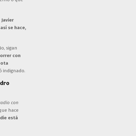
e
Javier
,
así se hace,
No, sigan
orrer con
hota
ó indignado.
ndro
adio con
 que hace
adie está