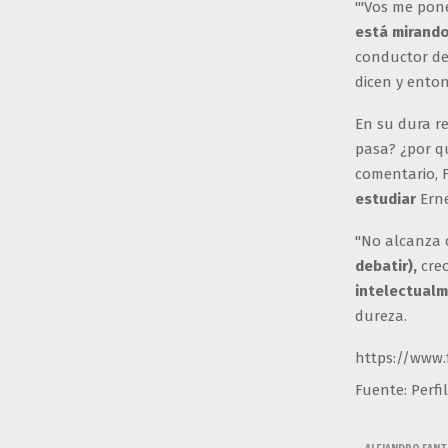
"'Vos me pon
está mirando
conductor d
dicen y ento
En su dura r
pasa? ¿por q
comentario, 
estudiar
Ern
"No alcanza 
debatir),
creo
intelectualm
dureza.
https://www.
Fuente: Perfil