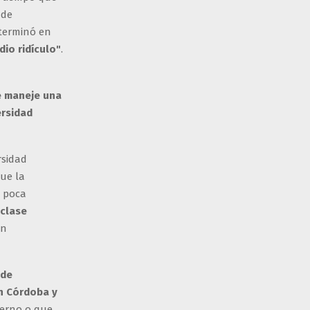
 de
 terminó en
dio ridículo"
.
e maneje una
ersidad
rsidad
que la
n poca
 clase
un
nde
en Córdoba y
ierno o que