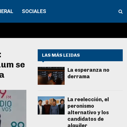
NERAL
SOCIALES
:
LAS MÁS LEIDAS
aum se
La esperanza no
ia
derrama
La reelección, el
peronismo
alternativo y los
candidatos de
alquiler