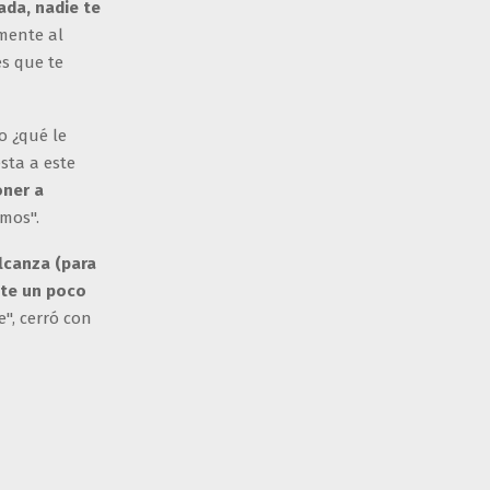
ada, nadie te
amente al
s que te
o ¿qué le
esta a este
oner a
mos".
alcanza (para
te un poco
", cerró con