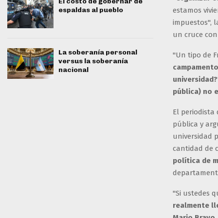
El costo de gobernar de
estamos vivi
espaldas al pueblo
impuestos", 
un cruce con 
La soberanía personal
"Un tipo de F
versus la soberanía
campamento 
nacional
universidad?
pública) no e
El periodist
pública y arg
universidad 
cantidad de c
política de 
departamento
"Si ustedes 
realmente ll
Mario Bravo