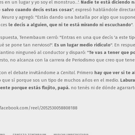
es en un lugar y yo soy el monstruo…'.
Nadie te está diciendo n
 salvo cuando decís estas cosas
", expresó hablándole direct
e
Neura
y agregó: "Estás dando una batalla por algo que supone
nces
le decís a alguien, que ni te está mirando ni escuchando
".
espuesta, Tenembaum cerró: "Entras en una que decís 'a este tip
ué se pone tan nervioso?'.
Es un lugar medio ridículo
". En respu
Fantino ninguneó al conductor y disparó: "
Te vas a tener que p
esto, no alcanza con la carrera de Periodismo que creo que tene
con el debate invitándome a
Cenital
. Primero
hay que ver si te 
 que sí porque sos un tipo de muchos años en el medio.
Labura
ente porque estás flojito, papá.
no tenés ni de dónde agarrarte
facebook.com/reel/2052530058808188