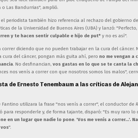
a o Las Bandurrias", amplió.
 el periodista también hizo referencia al rechazo del gobierno d
íticas de la Universidad de Buenos Aires (UBA) y lanzó: "Perfecto
rren y te hacen sentir culpable
e hijo de put*
y no es así".
 correr diciendo que no pueden trabajar en la cura del cáncer. 
a cura del cáncer, pongan más guita ahí, pero
no me vengan a c
nancia
. No desfinancian,
vos gastas en lo que se te canta la c
ces nos venís a correr con que nosotros somos los malos", cerr
sta de Ernesto Tenembaum a las críticas de Aleja
Fantino utilizara la frase "nos venís a correr", el conductor de
R
 para responderle y, de forma tajante, disparó: "Es muy raro lo
ne en un lugar que nadie lo pone
.
'Vos me venís a correr…'. N
 vos
".