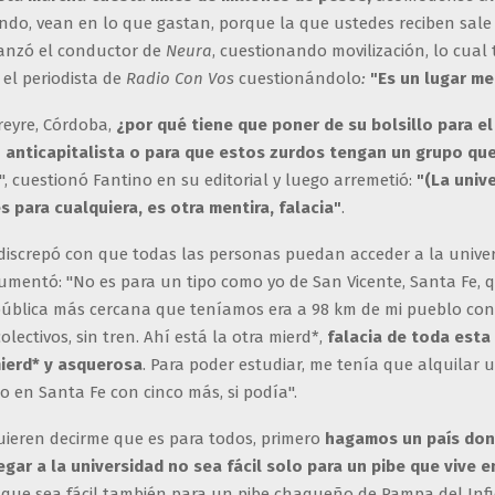
endo, vean en lo que gastan, porque la que ustedes reciben sale
lanzó el conductor de
Neura
, cuestionando movilización, lo cual
el periodista de
Radio Con Vos
cuestionándolo
:
"Es un lugar me
reyre, Córdoba,
¿por qué tiene que poner de su bolsillo para el
anticapitalista o para que estos zurdos tengan un grupo qu
", cuestionó Fantino en su editorial y luego arremetió:
"(La univ
s para cualquiera, es otra mentira, falacia"
.
a discrepó con que todas las personas puedan acceder a la unive
umentó: "No es para un tipo como yo de San Vicente, Santa Fe, 
pública más cercana que teníamos era a 98 km de mi pueblo co
olectivos, sin tren. Ahí está la otra mierd*,
falacia de toda esta
mierd* y asquerosa
. Para poder estudiar, me tenía que alquilar 
 en Santa Fe con cinco más, si podía".
quieren decirme que es para todos, primero
hagamos un país do
egar a la universidad no sea fácil solo para un pibe que vive 
, que sea fácil también para un pibe chaqueño de Pampa del Inf