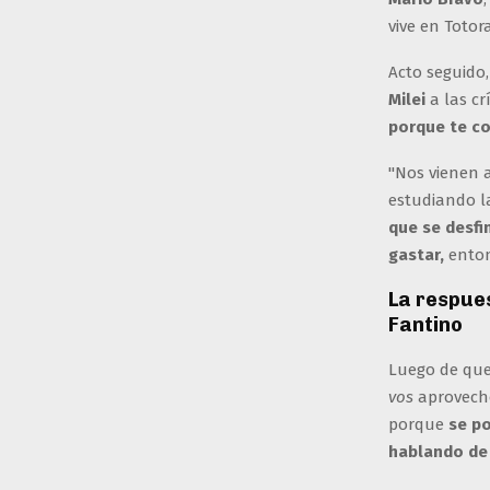
vive en Totor
Acto seguido,
Milei
a las cr
porque te co
"Nos vienen a
estudiando l
que se desfi
gastar,
enton
La respue
Fantino
Luego de que 
vos
aprovechó
porque
se po
hablando de