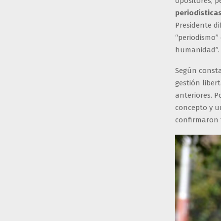
opositores, p
periodística
Presidente di
“periodismo” 
humanidad”.
Según const
gestión liber
anteriores. P
concepto y un
confirmaron 