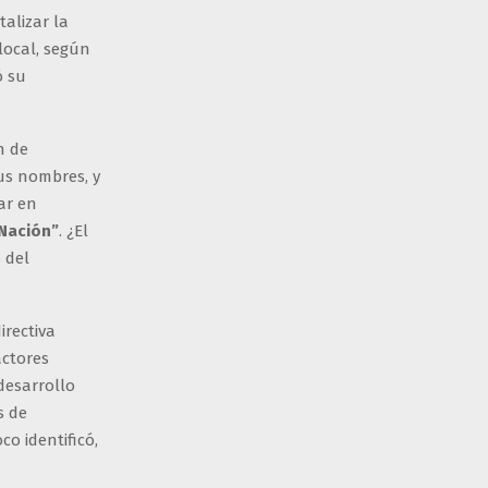
talizar la
 local, según
ó su
n de
sus nombres, y
ar en
 Nación”
. ¿El
 del
directiva
actores
desarrollo
s de
o identificó,