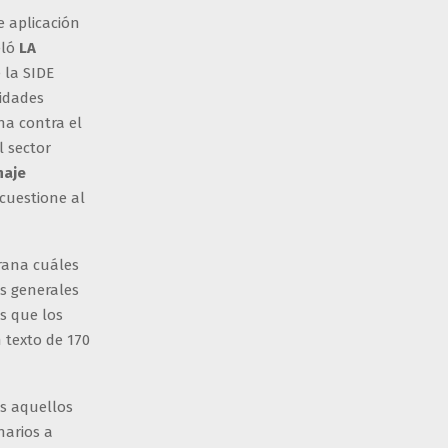
e aplicación
eló
LA
 la SIDE
ridades
ha contra el
l sector
naje
cuestione al
grana cuáles
os generales
es que los
 texto de 170
os aquellos
narios a