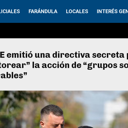
LICIALES
FARÁNDULA
LOCALES
INTERÉS GE
E emitió una directiva secreta
orear” la acción de “grupos so
rables”