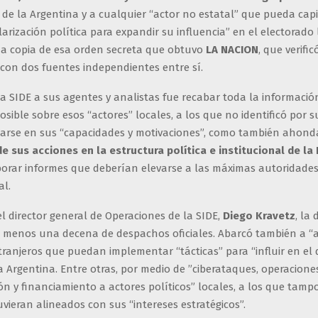
”
de la Argentina y a cualquier “actor no estatal” que pueda capi
larización política para expandir su influencia” en el electorado
a copia de esa orden secreta que obtuvo
LA NACION
, que verific
con dos fuentes independientes entre sí.
a SIDE a sus agentes y analistas fue recabar toda la informació
posible sobre esos “actores” locales, a los que no identificó por 
rse en sus “capacidades y motivaciones”, como también ahond
e sus acciones en la estructura política e institucional de la
aborar informes que deberían elevarse a las máximas autoridades
al.
l director general de Operaciones de la SIDE,
Diego Kravetz
, la 
al menos una decena de despachos oficiales. Abarcó también a “
tranjeros que puedan implementar “tácticas” para “influir en el 
la Argentina. Entre otras, por medio de ”ciberataques, operacione
n y financiamiento a actores políticos” locales, a los que tampoc
vieran alineados con sus “intereses estratégicos”.