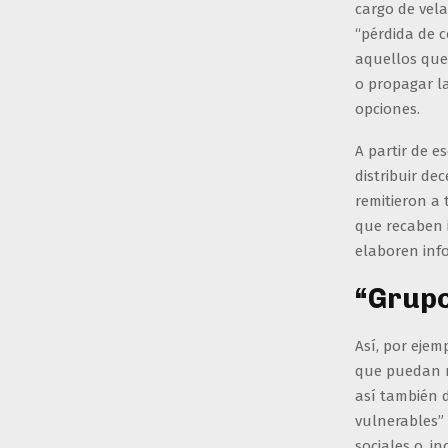
cargo de vel
“pérdida de c
aquellos qu
o propagar la
opciones.
A partir de e
distribuir de
remitieron a
que recaben 
elaboren info
“Grupo
Así, por ejem
que puedan r
así también d
vulnerables” 
sociales o, i