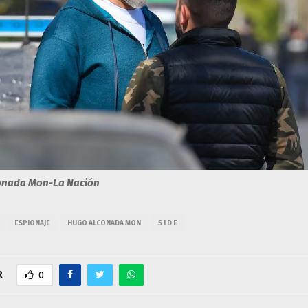
onada Mon-La Nación
ESPIONAJE
HUGO ALCONADA MON
S I D E
R
0