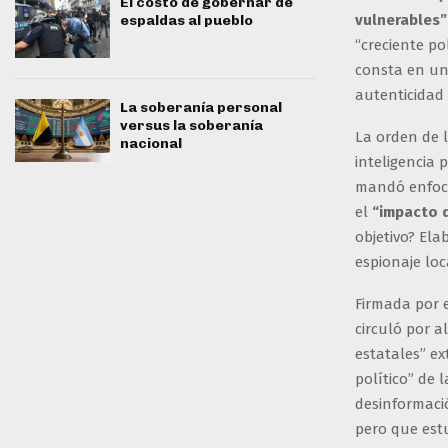
El costo de gobernar de
vulnerables
espaldas al pueblo
“creciente po
consta en un
autenticidad 
La soberanía personal
versus la soberanía
La orden de l
nacional
inteligencia 
mandó enfoca
el
“impacto d
objetivo? El
espionaje loc
Firmada por e
circuló por 
estatales” ex
político” de 
desinformació
pero que estu