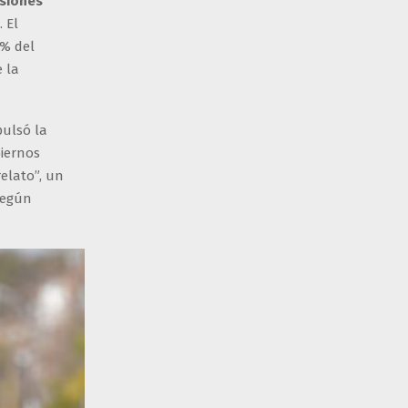
rsiones
 El
0% del
e la
pulsó la
biernos
relato”, un
según