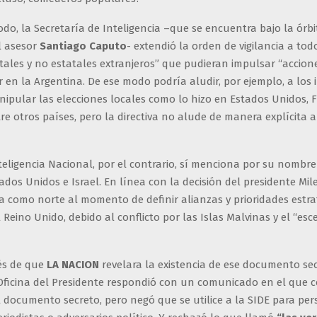
o, la Secretaría de Inteligencia –que se encuentra bajo la órbi
l asesor
Santiago Caputo
- extendió la orden de vigilancia a to
tales y no estatales extranjeros” que pudieran impulsar “accion
ir en la Argentina. De ese modo podría aludir, por ejemplo, a los
ipular las elecciones locales como lo hizo en Estados Unidos, F
e otros países, pero la directiva no alude de manera explícita a
teligencia Nacional, por el contrario, sí menciona por su nombre
ados Unidos e Israel. En línea con la decisión del presidente Milei
fija como norte al momento de definir alianzas y prioridades estra
l Reino Unido, debido al conflicto por las Islas Malvinas y el “esc
és de que
LA NACION
revelara la existencia de ese documento sec
 Oficina del Presidente respondió con un comunicado en el que c
l documento secreto, pero negó que se utilice a la SIDE para per