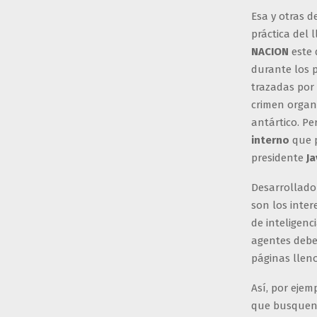
Esa y otras d
práctica del 
NACION
este 
durante los 
trazadas por 
crimen organi
antártico. P
interno
que p
presidente
Ja
Desarrollado
son los intere
de inteligenc
agentes deber
páginas llen
Así, por ejem
que busquen 