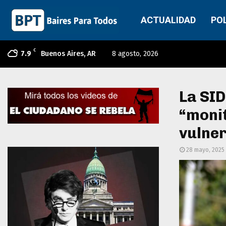
ACTUALIDAD
PO
C
7.9
Buenos Aires, AR
8 agosto, 2026
La SID
“monit
vulne
28 mayo, 2025