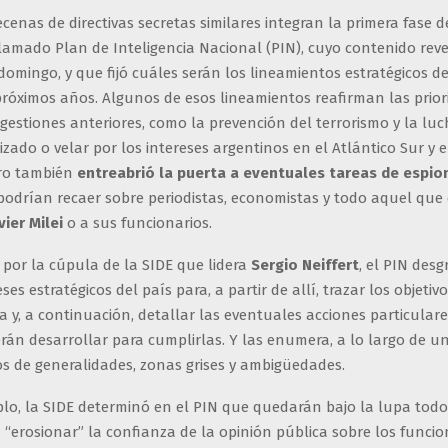
ecenas de directivas secretas similares integran la primera fase d
llamado Plan de Inteligencia Nacional (PIN), cuyo contenido rev
domingo, y que fijó cuáles serán los lineamientos estratégicos de
próximos años. Algunos de esos lineamientos reafirman las prio
gestiones anteriores, como la prevención del terrorismo y la luc
zado o velar por los intereses argentinos en el Atlántico Sur y e
ero también
entreabrió la puerta a eventuales tareas de espio
odrían recaer sobre periodistas, economistas y todo aquel que 
vier Milei
o a sus funcionarios.
 por la cúpula de la SIDE que lidera
Sergio Neiffert
, el PIN des
ses estratégicos del país para, a partir de allí, trazar los objetiv
ia y, a continuación, detallar las eventuales acciones particular
án desarrollar para cumplirlas. Y las enumera, a lo largo de un
os de generalidades, zonas grises y ambigüedades.
plo, la SIDE determinó en el PIN que quedarán bajo la lupa tod
“erosionar” la confianza de la opinión pública sobre los funcio