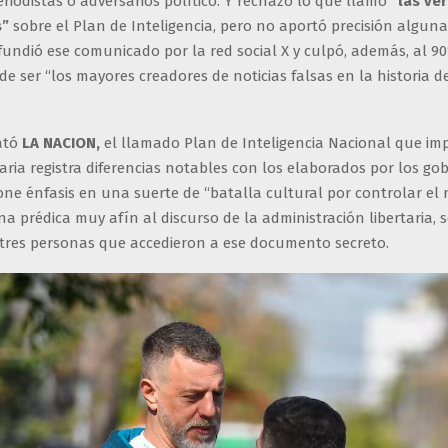
eriodistas o adversarios político. Y rechazó lo que llamó
“las ve
s”
sobre el Plan de Inteligencia, pero no aportó precisión alguna.
fundió ese comunicado por la red social X y culpó, además, al 9
de ser “los mayores creadores de noticias falsas en la historia d
ató
LA NACION,
el llamado Plan de Inteligencia Nacional que im
taria registra diferencias notables con los elaborados por los go
one énfasis en una suerte de “batalla cultural por controlar el 
a prédica muy afín al discurso de la administración libertaria, 
tres personas que accedieron a ese documento secreto.