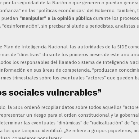
ar por la seguridad de la Nación o que generen o puedan gener
onfianza” en las “políticas económicas” del Gobierno. También, 
e puedan
“manipular” a la opinión pública
durante los procesos
 “desinformación”, sin precisar si alude a periodistas, analistas 
se Plan de Inteligencia Nacional, las autoridades de la SIDE co
cenas de “directivas” durante los primeros meses de este año año
 todos los responsables del llamado Sistema de Inteligencia Nac
información en sus áreas de competencia, “produzcan conocimi
rmes trimestrales sobre los eventuales “actores” que queden ba
s sociales vulnerables”
plo, la SIDE ordenó recopilar datos sobre todos aquellos “actore
epresentar un riesgo para el orden constitucional y la goberna
eterminar las eventuales “dinámicas” de “radicalización” de “gr
a los que tampoco identificó. ¿Se refiere a grupos piqueteros, m
ncluso, comederos populares?