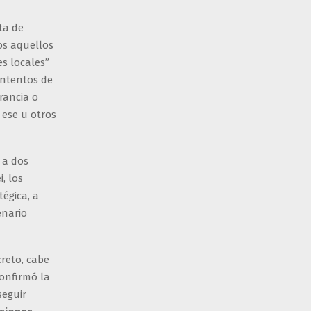
ta de
dos aquellos
es locales”
 intentos de
rancia o
 ese u otros
 a dos
, los
tégica, a
enario
reto, cabe
onfirmó la
seguir