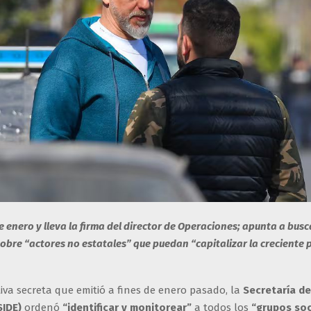
e enero y lleva la firma del director de Operaciones; apunta a busc
obre “actores no estatales” que puedan “capitalizar la creciente 
iva secreta que emitió a fines de enero pasado, la
Secretaría de
SIDE)
ordenó
“identificar y monitorear”
a todos los
“grupos soc