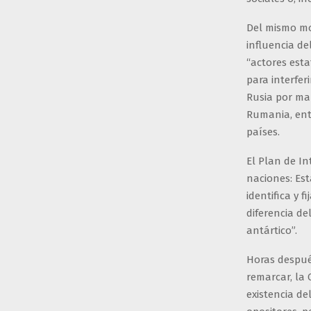
Del mismo mod
influencia de
“actores esta
para interfer
Rusia por man
Rumania, entr
países.
El Plan de In
naciones: Est
identifica y 
diferencia de
antártico”.
Horas despu
remarcar, la
existencia de