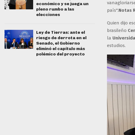
vanagloriarse
económico y se juega un
pleno rumbo a las
país".
Notas 
elecciones
Quien dijo es
brasileño
Cen
Ley de Tierras: ante el
riesgo de derrota en el
la
Universida
Senado, el Gobierno
estudios.
eliminó el capítulo más
polémico del proyecto