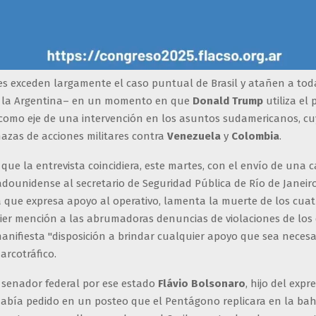
es exceden largamente el caso puntual de Brasil y atañen a toda
a la Argentina– en un momento en que
Donald Trump
utiliza el
 como eje de una intervención en los asuntos sudamericanos, c
azas de acciones militares contra
Venezuela
y
Colombia
.
 que la entrevista coincidiera, este martes, con el envío de una c
adounidense al secretario de Seguridad Pública de Río de Janeir
la que expresa apoyo al operativo, lamenta la muerte de los cuatr
ier mención a las abrumadoras denuncias de violaciones de los
nifiesta "disposición a brindar cualquier apoyo que sea necesa
arcotráfico.
l senador federal por ese estado
Flávio Bolsonaro
, hijo del exp
había pedido en un posteo que el Pentágono replicara en la bah