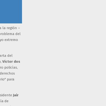
 la región –
 problema del
uyo extremo
arta del
o,
Victor dos
o policías,
 derechos
rio" para
residente
Jair
ía de