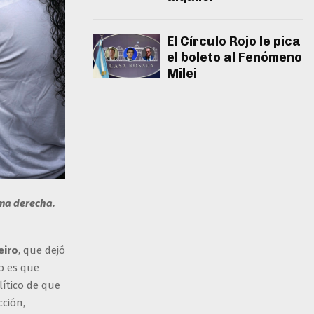
El Círculo Rojo le pica
el boleto al Fenómeno
Milei
ema derecha.
eiro
, que dejó
no es que
lítico de que
ción,