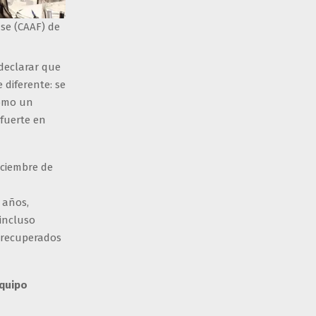
se (CAAF) de
 declarar que
 diferente: se
como un
fuerte en
iciembre de
 años,
incluso
y recuperados
quipo