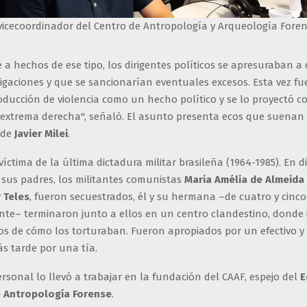
 vicecoordinador del Centro de Antropología y Arqueología Foren
e a hechos de ese tipo, los dirigentes políticos se apresuraban a
igaciones y que se sancionarían eventuales excesos. Esta vez fue
oducción de violencia como un hecho político y se lo proyectó 
extrema derecha", señaló. El asunto presenta ecos que suenan 
de
Javier Milei
.
víctima de la última dictadura militar brasileña (1964-1985). En d
 sus padres, los militantes comunistas
Maria Amélia de Almeida
 Teles
, fueron secuestrados, él y su hermana –de cuatro y cinco
nte– terminaron junto a ellos en un centro clandestino, donde 
gos de cómo los torturaban. Fueron apropiados por un efectivo 
s tarde por una tía.
ersonal lo llevó a trabajar en la fundación del CAAF, espejo del
E
e Antropología Forense
.