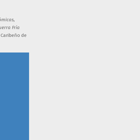
ómicas,
uerra Fría
 Caribeño de