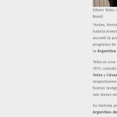
Edson Teles,
Brasil.
"Antes, frent
habría invest
asumió la pr
programa de 
la
Argentina
Teles es una 
1972, cuando
Teles
y
César
respectivame
fueron testi
seis meses má
Su historia p
Argentino d