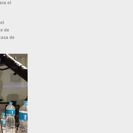
ara el
del
te de
 casa de