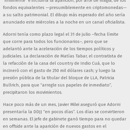
“inminente” e incluiría la aparición, por arte de magia, de los
fondos equivalentes —presumiblemente en criptomonedas—
a su salto patrimonial. El dibujo más esperado del año sería
anunciado este miércoles a la noche en un canal oficialista.
Adorni tenía como plazo legal el 31 de julio –fecha límite
que corre para todos los funcionarios–, pero que se
adelantó ante la aceleración de los tiempos políticos y
judiciales. La declaración de Matías Tabar, el contratista de
la refacción de la casa del country de Indio Cuá, que lo
incineró con el gasto de 250 mil dólares cash; y luego la
presión pública de la titular del bloque de LLA, Patricia
Bullrich, para que “arregle sus papeles de inmediato”,
precipitaron los movimientos.
Hace poco más de un mes, Javier Milei aseguró que Adorni
presentaría la DDJJ “en pocos días”. Los días se convirtieron
en semanas. El jefe de gabinete ganó tiempo para no quedar
en offside ante la aparición de nuevos gastos en el