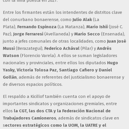
con la mira puesta en 2027.
Entre los firmantes están los intendentes de distritos clave
del conurbano bonaerense, como
Julio Alak
(La
Plata),
Fernando Espinoza
(La Matanza),
Mario Ishii
(José C.
Paz),
Jorge Ferraresi
(Avellaneda) y
Mario Secco
(Ensenada),
junto a jefes comunales de otras localidades, como
Juan José
Mussi
(Berazategui),
Federico Achával
(Pilar) y
Andrés
Watson
(Florencio Varela). A ellos se suman legisladores
nacionales y provinciales, entre ellos los diputados
Hugo
Yasky, Victoria Tolosa Paz, Santiago Cafiero y Daniel
Gollán
, además de referentes del justicialismo bonaerense y
de diversos espacios políticos.
El respaldo a Kicillof también cuenta con el apoyo de
importantes sindicatos y organizaciones gremiales, entre
ellos
la CGT, las dos CTA y la Federación Nacional de
Trabajadores Camioneros
, además de sindicatos clave en
s
ectores estratégicos como la UOM, la UATRE y el