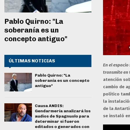
Pablo Quirno: "La
soberanía es un
concepto antiguo"
ÚLTIMAS NOTICIAS
En el espacio
transmite en 
Pablo Quirno: "La
atención sob
soberanía es un concepto
antiguo"
cambio de ap
político tamb
la instalació
Causa ANDIS:
de la Antart
Gendarmería analizará los
se instaló en
audios de Spagnuolo para
determinar si fueron
editados o generados con