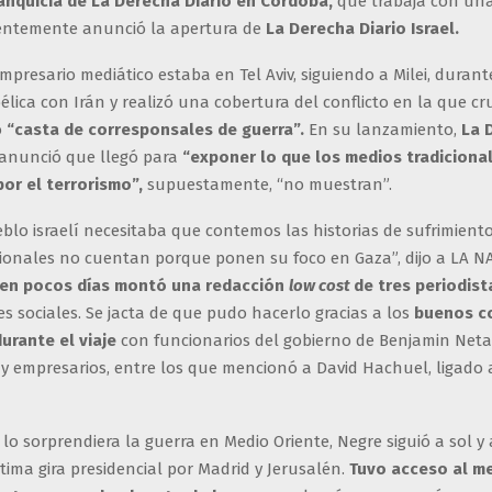
anquicia de La Derecha Diario en Córdoba,
que trabaja con un
cientemente anunció la apertura de
La Derecha Diario Israel.
mpresario mediático estaba en Tel Aviv, siguiendo a Milei, durante
élica con Irán y realizó una cobertura del conflicto en la que cr
o
“casta de corresponsales de guerra”.
En su lanzamiento,
La 
anunció que llegó para
“exponer lo que los medios tradiciona
por el terrorismo”,
supuestamente, “no muestran”.
eblo israelí necesitaba que contemos las historias de sufrimient
cionales no cuentan porque ponen su foco en Gaza”, dijo a LA N
en pocos días montó una redacción
low cost
de tres periodist
s sociales. Se jacta de que pudo hacerlo gracias a los
buenos c
urante el viaje
con funcionarios del gobierno de Benjamin Net
y empresarios, entre los que mencionó a David Hachuel, ligado 
lo sorprendiera la guerra en Medio Oriente, Negre siguió a sol y
ltima gira presidencial por Madrid y Jerusalén.
Tuvo acceso al m