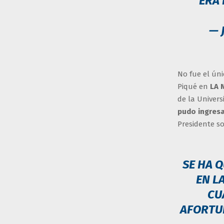
ERA
— 
No fue el úni
Piqué en
LA 
de la Univer
pudo ingresa
Presidente so
SE HA 
EN L
CU
AFORTUN