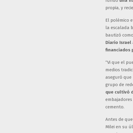
fundó
una fr
propia, y re
El polémico e
la escalada b
bautizó com
Diario Israel
financiados 
“Vi que el pu
medios tradi
aseguró que
grupo de rede
que cultivó d
embajadores 
cemento.
Antes de que 
Milei en su ú