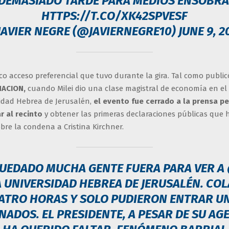
 DEMASIADO TARDE PARA MEDIOS ENSOBRA
HTTPS://T.CO/XK42SPVESF
JAVIER NEGRE (@JAVIERNEGRE10)
JUNE 9, 2
co acceso preferencial que tuvo durante la gira. Tal como public
NACION,
cuando Milei dio una clase magistral de economía en e
sidad Hebrea de Jerusalén,
el evento fue cerrado a la prensa p
r al recinto
y obtener las primeras declaraciones públicas que h
bre la condena a Cristina Kirchner.
QUEDADO MUCHA GENTE FUERA PARA VER A
A UNIVERSIDAD HEBREA DE JERUSALÉN. COL
ATRO HORAS Y SOLO PUDIERON ENTRAR U
ADOS. EL PRESIDENTE, A PESAR DE SU AG