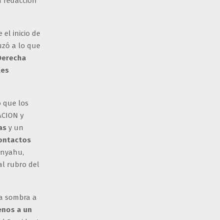
a redacción
 el inicio de
uzó a lo que
Derecha
les
o que los
ACION y
as
y un
ontactos
anyahu,
al rubro del
 a sombra a
enos a un