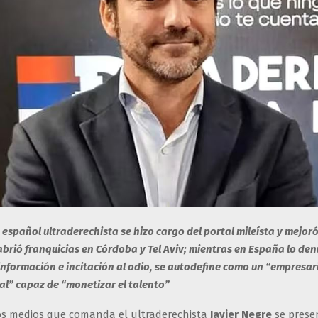
 español ultraderechista se hizo cargo del portal mileísta y mejor
abrió franquicias en Córdoba y Tel Aviv; mientras en España lo de
nformación e incitación al odio, se autodefine como un “empresari
ral” capaz de “monetizar el talento”
os medios que comanda el ultraderechista
Javier Negre
se prese