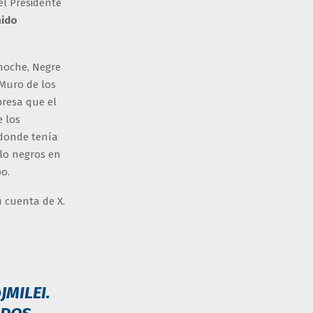
el Presidente
ido
 noche, Negre
 Muro de los
presa que el
e los
d donde tenía
elo negros en
o.
u cuenta de X.
JMILEI
.