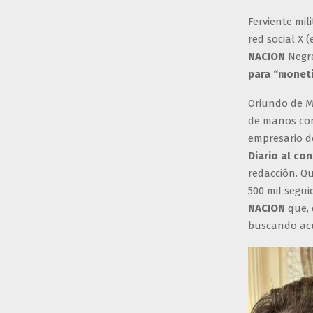
Ferviente mil
red social X 
NACION
Negre
para “moneti
Oriundo de M
de manos con
empresario d
Diario al co
redacción. Q
500 mil segui
NACION
que, 
buscando acu