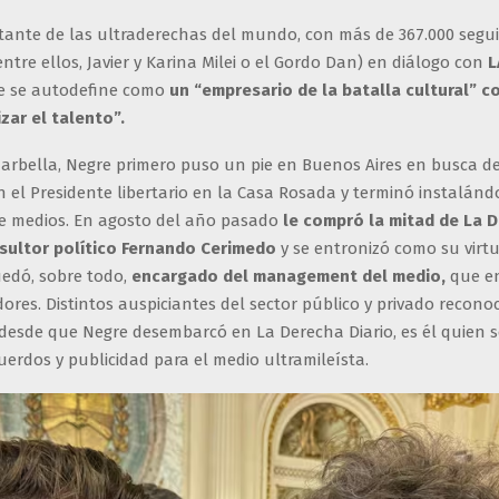
itante de las ultraderechas del mundo, con más de 367.000 segu
(entre ellos, Javier y Karina Milei o el Gordo Dan) en diálogo con
L
 se autodefine como
un “empresario de la batalla cultural” c
zar el talento”.
arbella, Negre primero puso un pie en Buenos Aires en busca d
 el Presidente libertario en la Casa Rosada y terminó instalán
e medios. En agosto del año pasado
le compró la mitad de La 
nsultor político Fernando Cerimedo
y se entronizó como su virtu
uedó, sobre todo,
encargado del management del medio,
que en
dores. Distintos auspiciantes del sector público y privado recono
desde que Negre desembarcó en La Derecha Diario, es él quien 
erdos y publicidad para el medio ultramileísta.