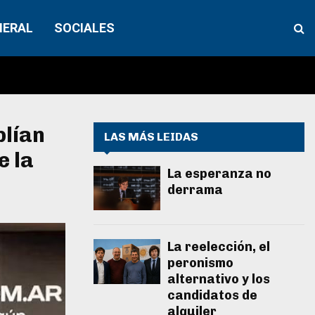
NERAL
SOCIALES
plían
LAS MÁS LEIDAS
e la
La esperanza no
derrama
La reelección, el
peronismo
alternativo y los
candidatos de
alquiler