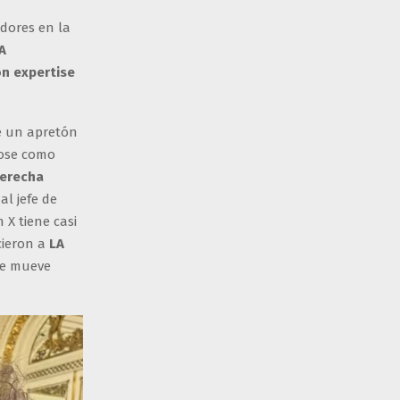
idores en la
A
on expertise
e un apretón
dose como
Derecha
al jefe de
 X tiene casi
cieron a
LA
se mueve