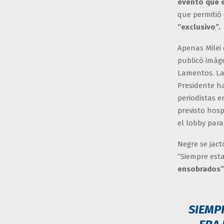
evento que e
que permitió
“exclusivo”.
Apenas Milei 
publicó imáge
Lamentos. La 
Presidente ha
periodistas e
previsto hos
el lobby para
Negre se jact
“Siempre est
ensobrados”
SIEMP