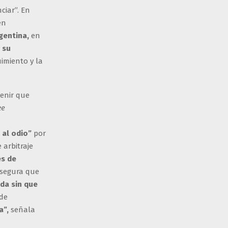
ciar”. En
en
gentina,
en
 su
imiento y la
venir que
ke
 al odio”
por
 arbitraje
es de
Asegura que
da sin que
 de
a”,
señala