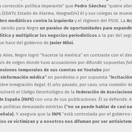
a corrección política imperante” que
Pedro Sánchez
“quiere silen
A
(EDATV, Estado de Alarma, Visegrad24) él y sus colegas se muev
lers
mediáticos contra la izquierda
y el régimen del PSOE. La
Ar
e siendo para Negre
un paraíso de oportunidades para expandir
lítica y multiplicar los negocios periodísticos
a la par del segu
ue hace del gobierno de
Javier Milei.
Aires, Negre logró “hacerse la América” en contraste con el de
aís de origen donde tuvo acusaciones por difundir supuestas
fa
nsiones temporales de sus cuentas en Youtube
por
sinformación médica”
en pandemia o por supuesta
“incitación
bre inmigración ilegal. El año pasado, por caso, una comisión de
 vulneró el Código Deontológico de la
Federación de Asociacion
de España (FAPE)
con una de sus publicaciones. Él se defiende. 
e políticas demasiado estrictas
(“no se puede hablar de casi na
eñala).
Y asegura que la
FAPE
“está controlada por el gobierno
los se victimizan y a nosotros nos difaman por ser antisistem