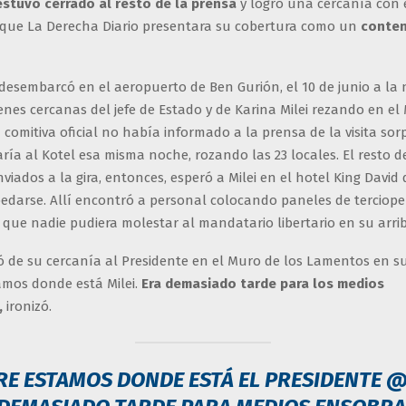
stuvo cerrado al resto de la prensa
y logró una cercanía con 
 que La Derecha Diario presentara su cobertura como un
conten
desembarcó en el aeropuerto de Ben Gurión, el 10 de junio a la
nes cercanas del jefe de Estado y de Karina Milei rezando en el
comitiva oficial no había informado a la prensa de la visita sor
ría al Kotel esa misma noche, rozando las 23 locales. El resto d
nviados a la gira, entonces, esperó a Milei en el hotel King Davi
pedarse. Allí encontró a personal colocando paneles de terciop
 que nadie pudiera molestar al mandatario libertario en su arrib
ó de su cercanía al Presidente en el Muro de los Lamentos en s
amos donde está Milei.
Era demasiado tarde para los medios
,
ironizó.
RE ESTAMOS DONDE ESTÁ EL PRESIDENTE
@