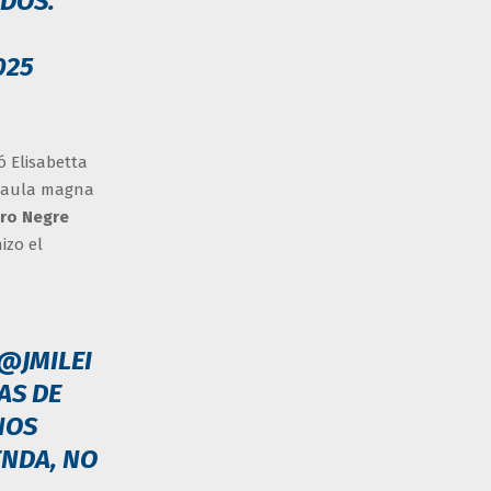
DOS.
025
ó Elisabetta
l aula magna
ero Negre
izo el
@JMILEI
AS DE
NOS
ENDA, NO