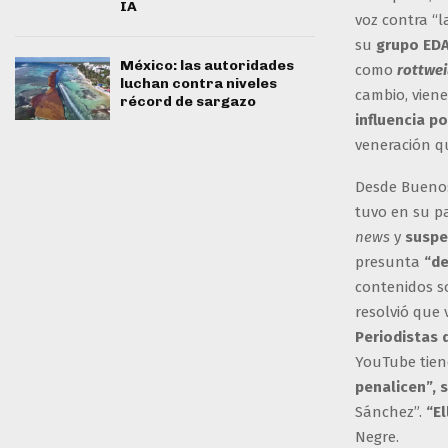
IA
voz contra “l
su
grupo ED
México: las autoridades
como
rottwei
luchan contra niveles
cambio, vien
récord de sargazo
influencia po
veneración q
Desde Buenos 
tuvo en su p
news
y
suspe
presunta
“de
contenidos so
resolvió que
Periodistas 
YouTube tien
penalicen”, s
Sánchez”.
“El
Negre.