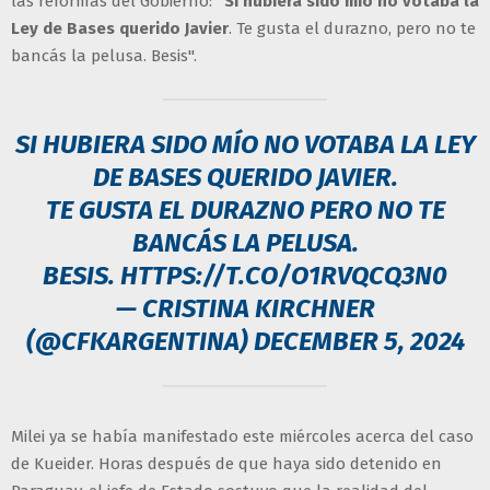
las reformas del Gobierno:
"Si hubiera sido mío no votaba la
Ley de Bases querido Javier
. Te gusta el durazno, pero no te
bancás la pelusa. Besis".
SI HUBIERA SIDO MÍO NO VOTABA LA LEY
DE BASES QUERIDO JAVIER.
TE GUSTA EL DURAZNO PERO NO TE
BANCÁS LA PELUSA.
BESIS.
HTTPS://T.CO/O1RVQCQ3N0
— CRISTINA KIRCHNER
(@CFKARGENTINA)
DECEMBER 5, 2024
Milei ya se había manifestado este miércoles acerca del caso
de Kueider. Horas después de que haya sido detenido en