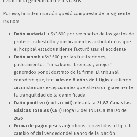
evitar en la generalidad de los casos.
Por eso, la indemnización quedó compuesta de la siguiente
manera:
Daño material:
u$s3.600 por reembolso de los gastos de
prótesis, cabestrillo y medicamentos ambulatorios que
el hospital estadounidense facturó tras el accidente
Daño moral:
u$s2.600 por las frustraciones,
padecimientos, "sinsabores, broncas y enojos"
generados por el destrato de la firma. El tribunal
consideró que, tras
más de 8 años de litigio
, existieron
circunstancias excepcionales que alteraron gravemente
la tranquilidad de la damnificada
Daño punitivo (multa civil):
elevada a
21,87 Canastas
Básicas Totales (CBT)
Hogar 3 del INDEC a marzo de
2026
Forma de pago:
pesos argentinos convertidos al tipo de
cambio oficial vendedor del Banco de la Nación