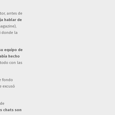
tor, antes de
ja hablar de
agazine),
i donde la
su equipo de
había hecho
 todo con las
de fondo
se excusó
 de
os chats son