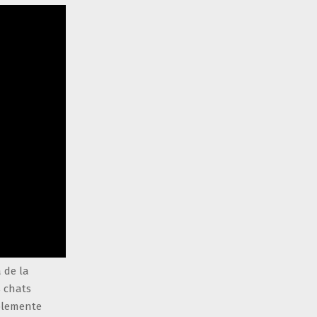
a de la
s chats
mplemente