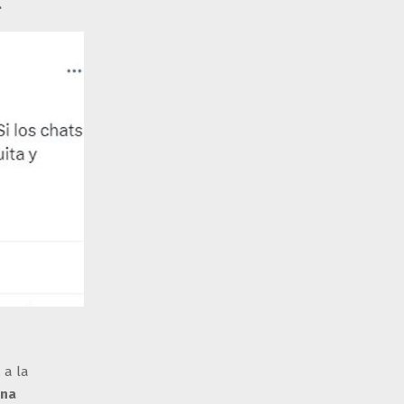
.
, a la
ina