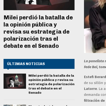
Milei perdió la batalla de
la opinión pública y
revisa su estrategia de
polarización tras el
debate en el Senado
La panelista 
ÚLTIMAS NOTICIAS
Fede Bal, tom
Milei perdió la batalla de la
Estefi Berard
opinión pública y revisa su
de su sillón
estrategia de polarización
tras el debate en el
Latorre
. La 
Senado
demanda con
filtración de