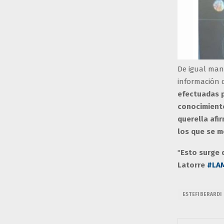
De igual man
información d
efectuadas p
conocimiento
querella afi
los que se m
"
Esto surge d
Latorre
#LA
ESTEFI BERARDI