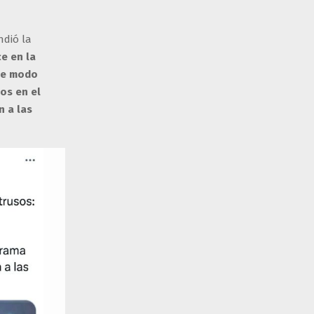
ndió la
e en la
 de modo
os en el
n a las