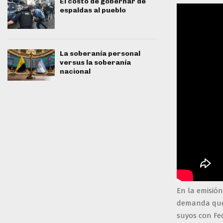
El costo de gobernar de
espaldas al pueblo
La soberanía personal
versus la soberanía
nacional
En la emisión
demanda que E
suyos con Fe