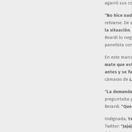
agarró sus co
“No hice nad
retirarse. De
la situación
Beardi lo ne
panelista con
En este marco
mate que est
antes y se f
cámaras de
“La demanda 
preguntaba po
Berardi.
"Que
Indignada,
Y
Twitter:
"Jaja