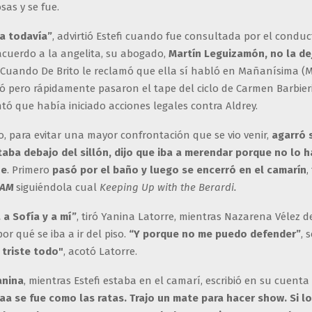
sas y se fue.
a todavía”
, advirtió Estefi cuando fue consultada por el conduc
 acuerdo a la angelita, su abogado,
Martín Leguizamón, no la de
. Cuando De Brito le reclamó que ella sí habló en Mañanísima (M
gó pero rápidamente pasaron el tape del ciclo de Carmen Barbier
tó que había iniciado acciones legales contra Aldrey.
, para evitar una mayor confrontación que se vio venir,
agarró 
aba debajo del sillón, dijo que iba a merendar porque no lo 
ue
. Primero
pasó por el baño y luego se encerró en el camarín
,
LAM
siguiéndola cual
Keeping Up with the Berardi.
a Sofía y a mí”
, tiró Yanina Latorre, mientras Nazarena Vélez 
r qué se iba a ir del piso.
“Y porque no me puedo defender”
, 
 triste todo"
, acotó Latorre.
anina
, mientras Estefi estaba en el camarí, escribió en su cuenta
jaa se fue como las ratas. Trajo un mate para hacer show. Si l