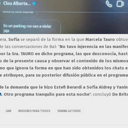
era,
Sofía
se separó de la forma en la que
Marcela Tauro
obtuv
e las conversaciones de Bal: “
No tuvo injerencia en las manife
or la Sra. TAURO en dicho programa, las que desconocía, has
 de la presente causa y observar el contenido de los mismos
rmo que ignora la forma en que han sido obtenidos los chats e
e atribuyen, para su posterior difusión pública en el program
e la demanda que le hizo Estefi Berardi a Sofía Aldrey y Yani
M
. Otro programa tranquilo para esta noche
", concluyó
De Brit
LAM
MISIONES PARA TODOS
YANINA LATORRE