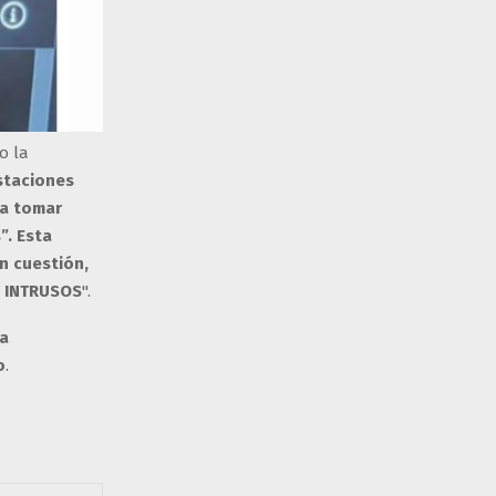
o la
staciones
ta tomar
”. Esta
n cuestión,
a INTRUSOS
".
na
o
.