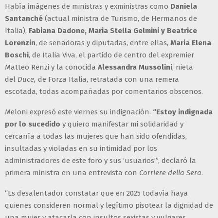
Había imágenes de ministras y exministras como
Daniela
Santanché
(actual ministra de Turismo, de Hermanos de
Italia),
Fabiana Dadone, Maria Stella Gelmini y Beatrice
Lorenzin
, de senadoras y diputadas, entre ellas,
Maria Elena
Boschi
, de Italia Viva, el partido de centro del expremier
Matteo Renzi y la conocida
Alessandra Mussolini
, nieta
del
Duce,
de Forza Italia, retratada con una remera
escotada, todas acompañadas por comentarios obscenos.
Meloni expresó este viernes su indignación.
“Estoy indignada
por lo sucedido
y quiero manifestar mi solidaridad y
cercanía a todas las mujeres que han sido ofendidas,
insultadas y violadas en su intimidad por los
administradores de este foro y sus ‘usuarios’”, declaró la
primera ministra en una entrevista con
Corriere della Sera
.
“Es desalentador constatar que en 2025 todavía haya
quienes consideren normal y legítimo pisotear la dignidad de
una mujer y atacarla con insultos sexistas y vulgares,