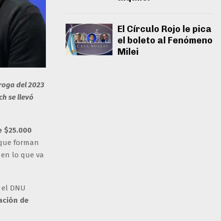
El Círculo Rojo le pica
el boleto al Fenómeno
Milei
rroga del 2023
ch se llevó
e $25.000
 que forman
 en lo que va
r el DNU
ación de