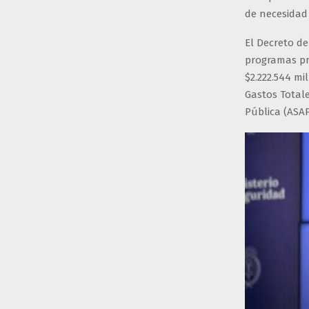
de necesidad 
El Decreto d
programas pr
$2.222.544 mi
Gastos Totale
Pública (ASAP