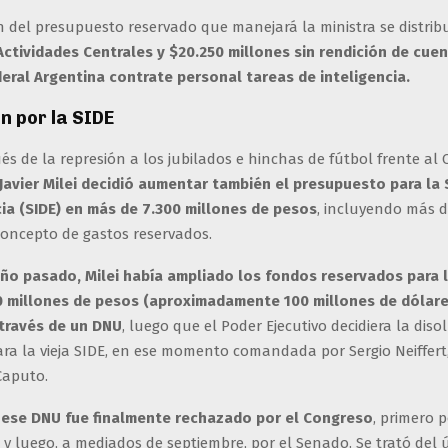
n del presupuesto reservado que manejará la ministra se distri
Actividades Centrales y $20.250 millones sin rendición de cue
ederal Argentina contrate personal tareas de inteligencia.
n por la SIDE
s de la represión a los jubilados e hinchas de fútbol frente al
Javier Milei decidió aumentar también el presupuesto para la 
cia (SIDE) en más de 7.300 millones de pesos
, incluyendo más d
concepto de gastos reservados.
 año pasado, Milei había ampliado los fondos reservados para 
 millones de pesos (aproximadamente 100 millones de dólare
través de un DNU
, luego que el Poder Ejecutivo decidiera la diso
rara la vieja SIDE, en ese momento comandada por Sergio Neiffer
Caputo.
ese DNU fue finalmente rechazado por el Congreso
, primero 
y luego, a mediados de septiembre, por el Senado. Se trató del 