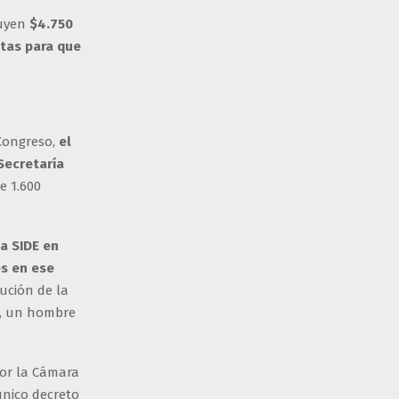
buyen
$4.750
ntas para que
 Congreso,
el
Secretaría
e 1.600
la SIDE en
s en ese
lución de la
t, un hombre
por la Cámara
único decreto