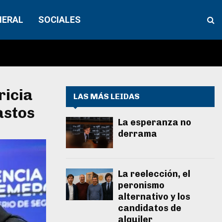
NERAL
SOCIALES
ricia
LAS MÁS LEIDAS
astos
La esperanza no
derrama
La reelección, el
peronismo
alternativo y los
candidatos de
alquiler