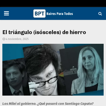
PRIMARY
MENU
El triángulo (isósceles) de hierro
4 noviembre, 2025
Los Milei al gobierno. ¿Qué pasará con Santiago Caputo?