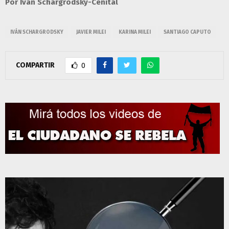
Por Iván Schargrodsky-Cenital
IVÁN SCHARGRODSKY
JAVIER MILEI
KARINA MILEI
SANTIAGO CAPUTO
COMPARTIR
0