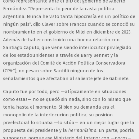
como representante ante el BID del gobierno de Alberto
Fernández. “Representa lo peor de la casta política
argentina. Nunca he visto tanta hipocresía en un político de
ningún país”, dijo Claver sobre Francos cuando se conoció su
nombramiento en el gobierno de Milei en diciembre de 2023.
Además de haber construido una buena relación con
Santiago Caputo, que viene siendo interlocutor privilegiado
de los estadounidenses a través de Barry Bennet y la
organización del Comité de Acción Política Conservadora
(CPAC), no pesan sobre Santilli ninguno de los
señalamientos que afectaban al saliente jefe de Gabinete.
Caputo fue por todo, pero —atípicamente en situaciones
como estas— no se quedó sin nada, sino con lo mismo que
tenía hasta el momento. Si bien su demanda era el
monopolio de la interlocución política, su posición
preelectoral lo situaba —lo sitúa— en un mejor lugar que la
propuesta del presidente y la
hermanísima
. En parte, podría
suponerse, porque ese Ministerio del Interior con —pocos—