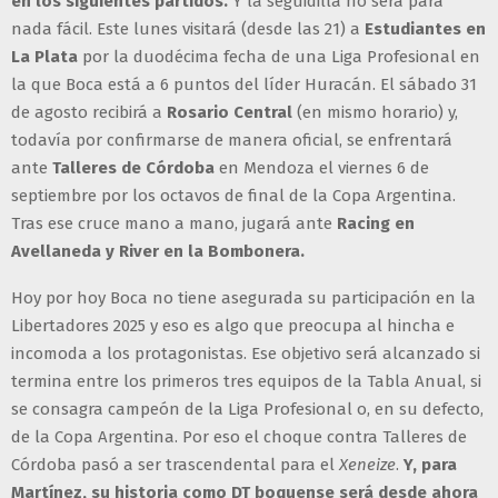
en los siguientes partidos.
Y la seguidilla no será para
nada fácil. Este lunes visitará (desde las 21) a
Estudiantes en
La Plata
por la duodécima fecha de una Liga Profesional en
la que Boca está a 6 puntos del líder Huracán. El sábado 31
de agosto recibirá a
Rosario Central
(en mismo horario) y,
todavía por confirmarse de manera oficial, se enfrentará
ante
Talleres de Córdoba
en Mendoza el viernes 6 de
septiembre por los octavos de final de la Copa Argentina.
Tras ese cruce mano a mano, jugará ante
Racing en
Avellaneda y River en la Bombonera.
Hoy por hoy Boca no tiene asegurada su participación en la
Libertadores 2025 y eso es algo que preocupa al hincha e
incomoda a los protagonistas. Ese objetivo será alcanzado si
termina entre los primeros tres equipos de la Tabla Anual, si
se consagra campeón de la Liga Profesional o, en su defecto,
de la Copa Argentina. Por eso el choque contra Talleres de
Córdoba pasó a ser trascendental para el
Xeneize
.
Y, para
Martínez, su historia como DT boquense será desde ahora