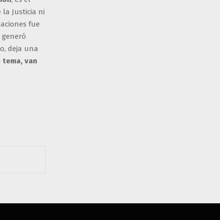
a Justicia ni
saciones fue
a generó
to, deja una
e tema, van