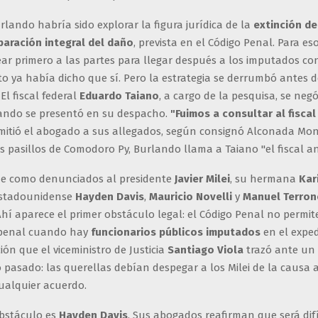
rlando habría sido explorar la figura jurídica de la
extinción de
paración integral del daño
, prevista en el Código Penal. Para es
ar primero a las partes para llegar después a los imputados co
to ya había dicho que sí. Pero la estrategia se derrumbó antes d
El fiscal federal
Eduardo Taiano
, a cargo de la pesquisa, se negó
ndo se presentó en su despacho.
"Fuimos a consultar al fiscal
dmitió el abogado a sus allegados, según consignó Alconada Mo
os pasillos de Comodoro Py, Burlando llama a Taiano "el fiscal ant
ne como denunciados al presidente
Javier Milei
, su hermana
Kar
estadounidense
Hayden Davis
,
Mauricio Novelli
y
Manuel Terro
Ahí aparece el primer obstáculo legal: el Código Penal no permite
 penal cuando hay
funcionarios públicos imputados
en el exped
ón que el viceministro de Justicia
Santiago Viola
trazó ante un 
o pasado: las querellas debían despegar a los Milei de la causa 
ualquier acuerdo.
bstáculo es
Hayden Davis
. Sus abogados reafirman que será difí