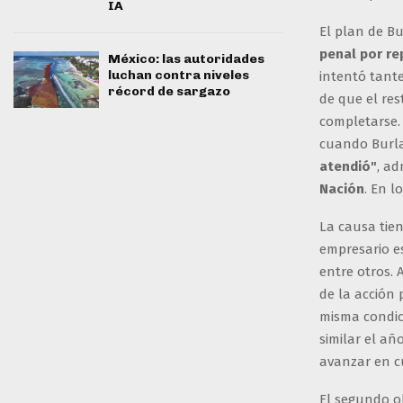
IA
El plan de Bu
penal por re
México: las autoridades
luchan contra niveles
intentó tante
récord de sargazo
de que el res
completarse. 
cuando Burla
atendió"
, a
Nación
. En l
La causa tie
empresario 
entre otros. 
de la acción
misma condici
similar el añ
avanzar en c
El segundo o