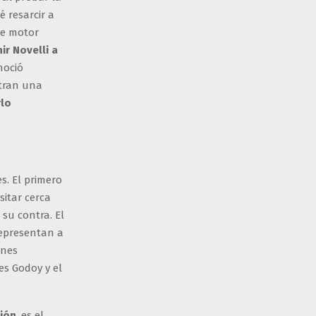
 resarcir a
de motor
ir Novelli a
noció
tran una
rlo
s. El primero
sitar cerca
 su contra. El
representan a
enes
es Godoy y el
ión
, es el