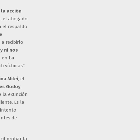
 la acción
o, el abogado
n el respaldo
e
 a recibirlo
 y ni nos
n en
La
i víctimas".
ina Milei
, el
nes Godoy
,
 la extinción
iente. Es la
intento
antes de
cil probar la