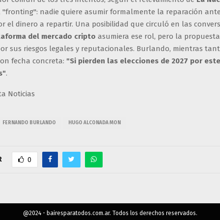
"fronting": nadie quiere asumir formalmente la reparación ante l
or el dinero a repartir. Una posibilidad que circuló en las conver
taforma del mercado cripto
asumiera ese rol, pero la propuest
por sus riesgos legales y reputacionales. Burlando, mientras tan
con fecha concreta:
"Si pierden las elecciones de 2027 por est
s"
.
ta Noticias
FERNANDO BURLANDO
HUGO ALCONADA MON
R
0
@2024 - bairesparatodos.com.ar. Todos los derechos reservados.