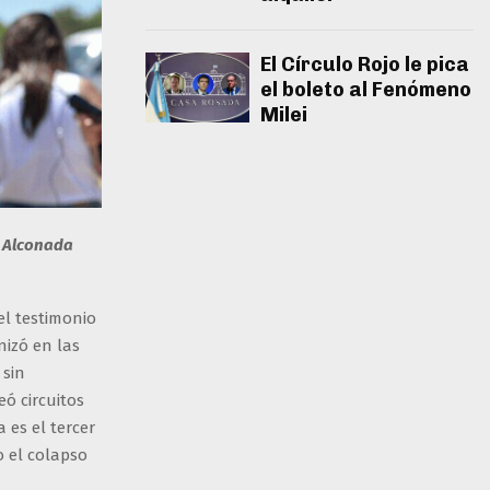
El Círculo Rojo le pica
el boleto al Fenómeno
Milei
o Alconada
el testimonio
izó en las
sin
ó circuitos
 es el tercer
o el colapso