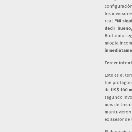
configuración
los inversore
real.
"Ni siqu
decir 'bueno
Burlando seg
miopía incom
inmediatame
Tercer inten
Este es el te
fue protagoni
de
US$ 100 m
segundo invo
más de treint
mantuvieron u
ex asesor de
El denominad