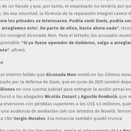
 de un fraude y que, por tanto, el empresario no tendría por qué
s. Sin esa voluntad, la fórmula de la reparación integral carece 
iera los privados se interesaron. Podría venir Davis, podría ven
, arreglemos esto'. De parte de ellos, hasta ahora nada"
, reco
ún consignó Alconada Mon. Para el letrado, los acusados mues
prensible:
"Si yo fuese operador de Gobierno, salgo a arregla
nte"
, afirmó.
to
rcer intento fallido que
Alconada Mon
reveló en los últimos mese
zado por la defensa de Davis, que en junio de 2025 sondeó depo
illones
en una cuenta judicial para extinguir la acción penal en
lucró a los abogados
Nicolás Oszust
y
Agustín Rombolá
, que 
a inversores con pérdidas superiores a los US$ 4,5 millones, qui
na audiencia de mediación civil con letrados de Novelli, Terron
 la CNV
Sergio Morales
. Esa instancia también quedó trunca.
or común de los tres intentos, según el relevamiento de
La Nac