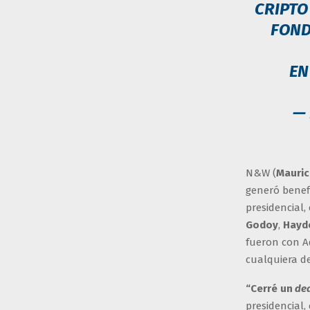
CRIPTO
FOND
EN
—
N&W (
Mauric
generó benef
presidencial,
Godoy
,
Hayd
fueron con A
cualquiera de
“Cerré un
de
presidencial,