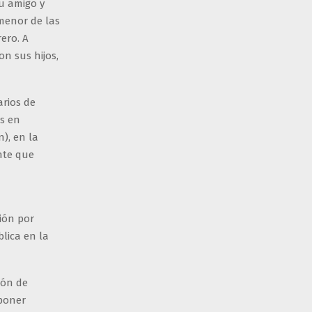
su amigo y
 menor de las
rero. A
on sus hijos,
arios de
s en
), en la
nte que
sión por
blica en la
ión de
oponer