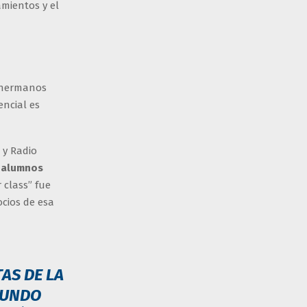
amientos y el
s hermanos
ncial es
 y Radio
s alumnos
 class” fue
ocios de esa
AS DE LA
MUNDO