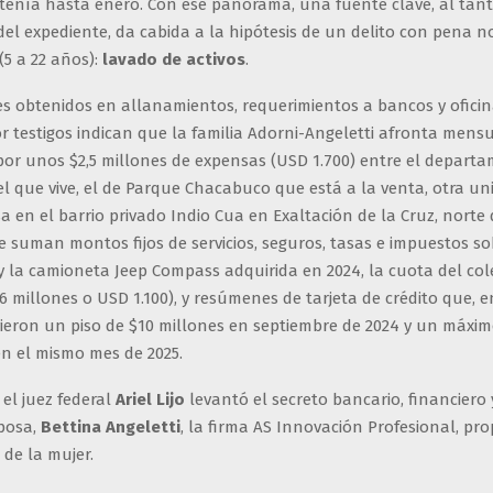
btenía hasta enero. Con ese panorama, una fuente clave, al tant
el expediente, da cabida a la hipótesis de un delito con pena n
(5 a 22 años):
lavado de activos
.
 obtenidos en allanamientos, requerimientos a bancos y oficin
r testigos indican que la familia Adorni-Angeletti afronta men
por unos $2,5 millones de expensas (USD 1.700) entre el depart
el que vive, el de Parque Chacabuco que está a la venta, otra u
sa en el barrio privado Indio Cua en Exaltación de la Cruz, nort
 se suman montos fijos de servicios, seguros, tasas e impuestos so
 la camioneta Jeep Compass adquirida en 2024, la cuota del cole
1,6 millones o USD 1.100), y resúmenes de tarjeta de crédito que, 
vieron un piso de $10 millones en septiembre de 2024 y un máxi
en el mismo mes de 2025.
, el juez federal
Ariel Lijo
levantó el secreto bancario, financiero y
sposa,
Bettina Angeletti
, la firma AS Innovación Profesional, pr
 de la mujer.