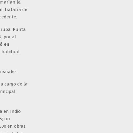
amarían la
ni trataría de
cedente.
Aruba, Punta
, por al
nó en
í habitual
ensuales.
, a cargo de la
rincipal
a en Indio
s; un
000 en obras;