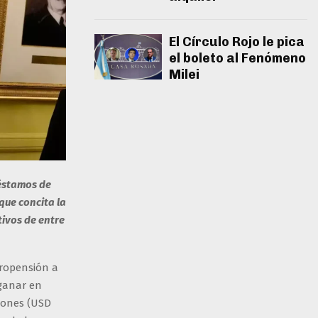
El Círculo Rojo le pica
el boleto al Fenómeno
Milei
réstamos de
que concita la
ivos de entre
propensión a
 ganar en
llones (USD