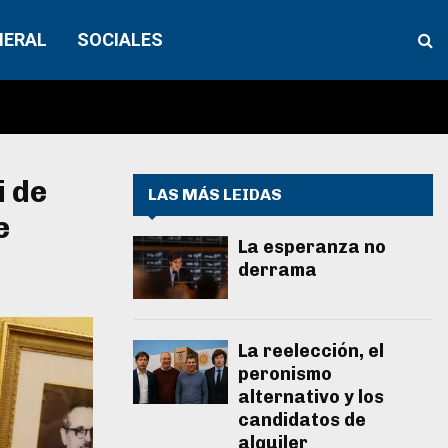
NERAL
SOCIALES
i de
LAS MÁS LEIDAS
e
La esperanza no
derrama
La reelección, el
peronismo
alternativo y los
candidatos de
alquiler