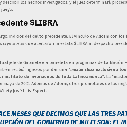
y describir los hechos investigados, y el juez determinará proces
n juego.
cedente $LIBRA
rgo, indicios del delito precedente. El vínculo de Adorni con lo
os
cryptobros
que acercaron la estafa $LIBRA al despacho preside
tual jefe de Gabinete era panelista en programas de La Nación +
mbién recibió ingresos por dar una
“
master class
exclusiva a lo
or instituto de inversiones de toda Latinoamérica”
. La “master
de mayo de 2022. Además de Adorni, otros promotores de los neg
Milei y
José Luis Espert.
ACE MESES QUE DECIMOS QUE LAS TRES PAT
UPCIÓN DEL GOBIERNO DE MILEI SON: EL 