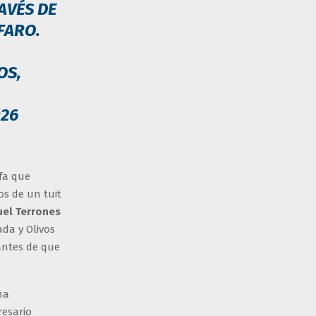
AVÉS DE
FARO.
OS,
026
fa que
os de un tuit
el Terrones
ada y Olivos
antes de que
ina
resario