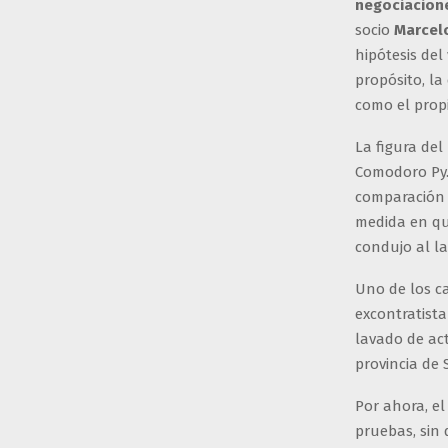
negociacione
socio
Marcel
hipótesis del 
propósito, la
como el propi
La figura del
Comodoro Py.
comparación a
medida en que
condujo al l
Uno de los c
excontratista
lavado de act
provincia de 
Por ahora, el
pruebas, sin 