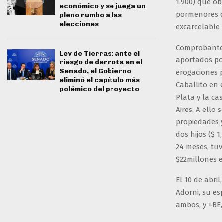
1.900) que o
económico y se juega un
pormenores d
pleno rumbo a las
elecciones
excarcelable 
Comprobantes
Ley de Tierras: ante el
aportados po
riesgo de derrota en el
Senado, el Gobierno
erogaciones 
eliminó el capítulo más
Caballito en 
polémico del proyecto
Plata y la ca
Aires. A ello
propiedades y
dos hijos ($ 
24 meses, tu
$22millones 
El 10 de abril
Adorni, su e
ambos, y +BE,