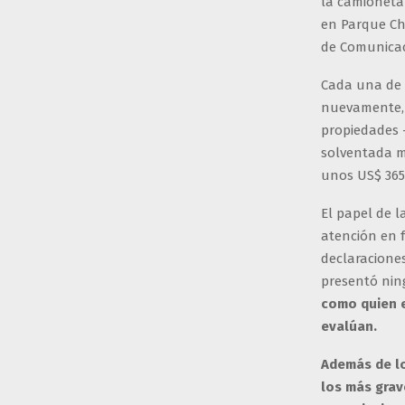
la camioneta
en Parque Ch
de Comunicac
Cada una de s
nuevamente, 
propiedades 
solventada m
unos US$ 365.
El papel de 
atención en 
declaraciones
presentó nin
como quien e
evalúan.
Además de lo
los más grav