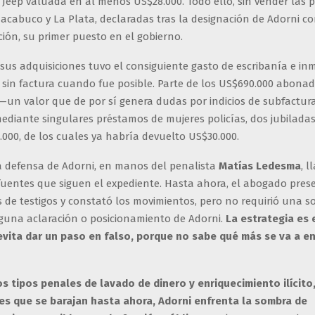
 Jeep valuada en al menos US$28.000. Todo ello, sin vender las 
acabuco y La Plata, declaradas tras la designación de Adorni co
ión, su primer puesto en el gobierno.
us adquisiciones tuvo el consiguiente gasto de escribanía e inmo
sin factura cuando fue posible. Parte de los US$690.000 abonad
—un valor que de por sí genera dudas por indicios de subfactur
ediante singulares préstamos de mujeres policías, dos jubiladas
000, de los cuales ya habría devuelto US$30.000.
la defensa de Adorni, en manos del penalista
Matías Ledesma
, l
fuentes que siguen el expediente. Hasta ahora, el abogado pres
 de testigos y constató los movimientos, pero no requirió una s
guna aclaración o posicionamiento de Adorni.
La estrategia es e
vita dar un paso en falso, porque no sabe qué más se va a en
s tipos penales de lavado de dinero y enriquecimiento ilícito
es que se barajan hasta ahora, Adorni enfrenta la sombra de