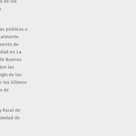
o de los
o
as públicas o
sualmente
amento de
nidad en La
e de Buenos
bre las
gio de los
en los últimos
mo de
 fiscal de
opiedad de