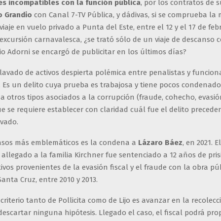
s incompatibles con la función pública
, por los contratos de 
o Grandio
con Canal 7-TV Pública, y dádivas, si se comprueba la
viaje en vuelo privado a Punta del Este, entre el 12 y el 17 de feb
 excursión carnavalesca, ¿se trató sólo de un viaje de descanso c
o Adorni se encargó de publicitar en los últimos días?
 lavado de activos despierta polémica entre penalistas y funcion
 Es un delito cuya prueba es trabajosa y tiene pocos condenado
 otros tipos asociados a la corrupción (fraude, cohecho, evasión
 se requiere establecer con claridad cuál fue el delito precede
avado.
asos más emblemáticos es la condena a
Lázaro Báez
, en 2021. El
 allegado a la familia Kirchner fue sentenciado a 12 años de pri
ivos provenientes de la evasión fiscal y el fraude con la obra pú
Santa Cruz, entre 2010 y 2013.
 criterio tanto de Pollicita como de Lijo es avanzar en la recolecc
descartar ninguna hipótesis. Llegado el caso, el fiscal podrá pr