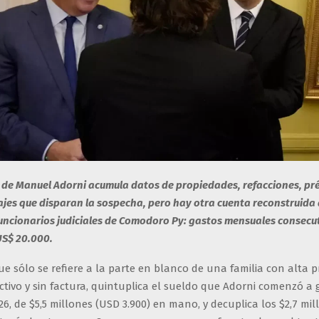
 de Manuel Adorni acumula datos de propiedades, refacciones, p
iajes que disparan la sospecha, pero hay otra cuenta reconstruida 
uncionarios judiciales de Comodoro Py: gastos mensuales consecut
US$ 20.000.
e sólo se refiere a la parte en blanco de una familia con alta 
ctivo y sin factura, quintuplica el sueldo que Adorni comenzó a
26, de $5,5 millones (USD 3.900) en mano, y decuplica los $2,7 mi