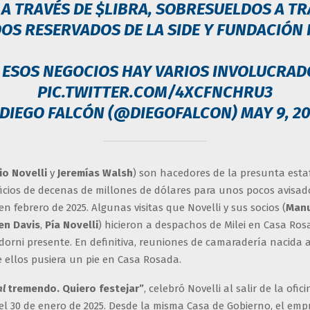
 A TRAVÉS DE
$LIBRA
, SOBRESUELDOS A TR
OS RESERVADOS DE LA SIDE Y FUNDACIÓN 
 ESOS NEGOCIOS HAY VARIOS INVOLUCRAD
PIC.TWITTER.COM/4XCFNCHRU3
 DIEGO FALCÓN (@DIEGOFALCON)
MAY 9, 2
io Novelli
y
Jeremías Walsh
) son hacedores de la presunta esta
icios de decenas de millones de dólares para unos pocos avisad
 en febrero de 2025. Algunas visitas que Novelli y sus socios (
Manu
en Davis
,
Pía Novelli
) hicieron a despachos de Milei en Casa Ros
dorni presente. En definitiva, reuniones de camaradería nacida 
 ellos pusiera un pie en Casa Rosada.
al
tremendo. Quiero festejar”
, celebró Novelli al salir de la ofic
 el 30 de enero de 2025. Desde la misma Casa de Gobierno, el emp