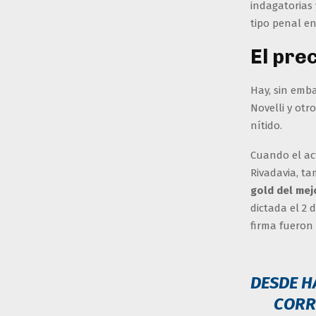
indagatorias 
tipo penal e
El pre
Hay, sin emba
Novelli y otr
nítido.
Cuando el ac
Rivadavia, ta
gold del mej
dictada el 2 
firma fueron 
DESDE H
CORR