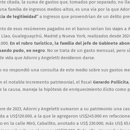
nte citada, la suma de gastos que, tomados por separado, no ll
na familia de ingresos medios-altos, es una vía por la que Ador
cia de legitimidad”
a ingresos que provendrían de un delito pre
to de esos resúmenes pagados en el banco serían los viajes a 
o Llao, Gualeguaychú, Madrid y Nueva York, realizados desde 2024
.000.
En el rubro turístico, la familia del jefe de Gabinete abo
cuando pudo, en negro
. No se trata de un gasto mensual, pero s
 de vida que Adorni y Angeletti decidieron darse.
io no respondió una consulta de este medio sobre sus gastos m
n el notable incremento patrimonial, el fiscal
Gerardo Pollicita
e la causa, maneja la hipótesis de enriquecimiento ilícito como p
bre de 2023, Adorni y Angeletti sumaron a su patrimonio una cas
da a US$120.000, a la que le agregaron US$245.000 en refaccione
en la calle Miró, Caballito, anotado a US$ 230.000, más US$ 65.