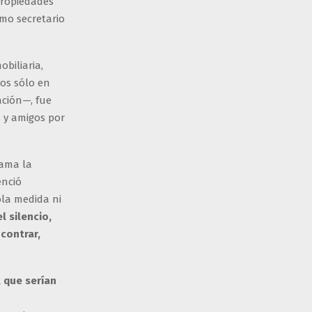
propiedades
mo secretario
biliaria,
os sólo en
ación—, fue
 y amigos por
lama la
enció
ola medida ni
l silencio,
contrar,
, que serían