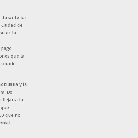
i durante los
a Ciudad de
ón es la
n pago
iones que la
cionario.
biliaria y la
ra. De
eflejaría la
n que
000 que no
onial