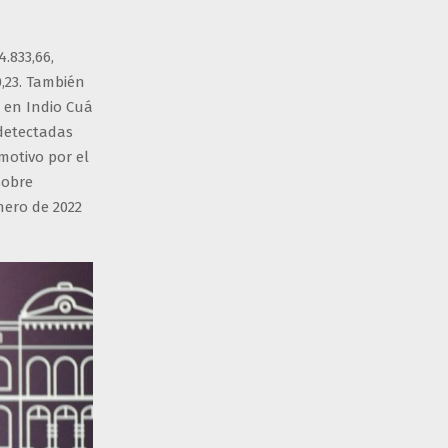
.833,66,
,23. También
 en Indio Cuá
 detectadas
motivo por el
sobre
nero de 2022