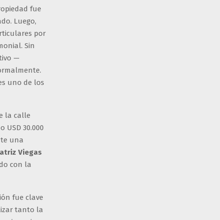
ropiedad fue
ado. Luego,
rticulares por
onial. Sin
tivo —
formalmente.
es uno de los
 la calle
do USD 30.000
nte una
atriz Viegas
do con la
ión fue clave
izar tanto la