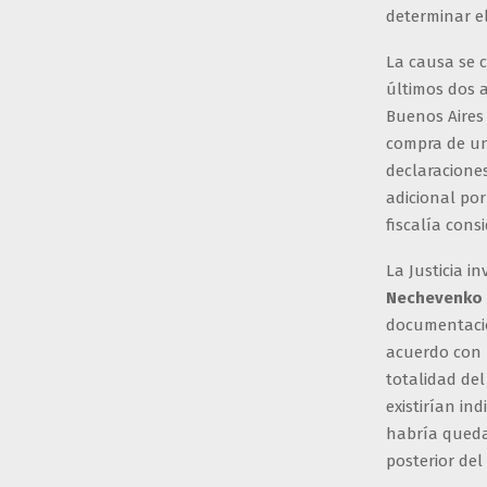
determinar el
La causa se 
últimos dos a
Buenos Aires 
compra de un
declaracione
adicional por
fiscalía cons
La Justicia i
Nechevenko
documentació
acuerdo con l
totalidad del
existirían i
habría queda
posterior del