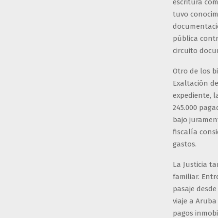
escritura co
tuvo conocimi
documentació
pública contr
circuito doc
Otro de los b
Exaltación de
expediente, 
245.000 pagad
bajo juramen
fiscalía cons
gastos.
La Justicia t
familiar. Ent
pasaje desde 
viaje a Aruba
pagos inmobil