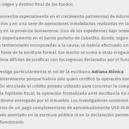
 origen y destino final de los fondos.
concentra especialmente en el crecimiento patrimonial de Adorn
ños y en una serie de operaciones inmobiliarias realizadas en l
y en la provincia bonaerense. Uno de los expedientes bajo revisi
 departamento en el barrio porteño de Caballito, donde, según
s testimoniales incorporadas a la causa, se habría efectuado u
 fuera de la escritura formal. Ese monto se suma a otras erogac
idera difíciles de justificar con los ingresos declarados por el fun
nvestiga particularmente el rol de la escribana
Adriana Mónica
interviniente porque habría sido quien certificó la operación inmo
n vinculada al crédito privado utilizado para concretar la comp
a hipótesis fiscal, la operación formalizada ante escribanía no r
 dinero entregado por el inmueble. Los investigadores sostiene
ndicios de un pago complementario de aproximadamente USD 65.
do asentado en la escritura pública ni en la declaración patrim
 funcionario.