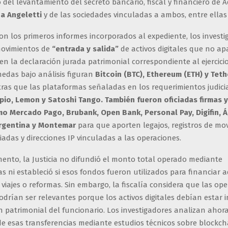
del levantamiento del secreto bancario, fiscal y financiero de A
a Angeletti
y de las sociedades vinculadas a ambos, entre ella
n los primeros informes incorporados al expediente, los invest
ovimientos de
“entrada y salida”
de activos digitales que no ap
n la declaración jurada patrimonial correspondiente al ejercicio
nedas bajo análisis figuran
Bitcoin (BTC), Ethereum (ETH) y Teth
ras que las plataformas señaladas en los requerimientos judici
pio, Lemon y Satoshi Tango. También fueron oficiadas firmas y
mo Mercado Pago, Brubank, Open Bank, Personal Pay, Digifin, Á
Argentina y Montemar
para que aporten legajos, registros de mo
adas y direcciones IP vinculadas a las operaciones.
ento, la Justicia no difundió el monto total operado mediante
 ni estableció si esos fondos fueron utilizados para financiar a
, viajes o reformas. Sin embargo, la fiscalía considera que las op
drían ser relevantes porque los activos digitales debían estar 
n patrimonial del funcionario. Los investigadores analizan ahora
de esas transferencias mediante estudios técnicos sobre blockch