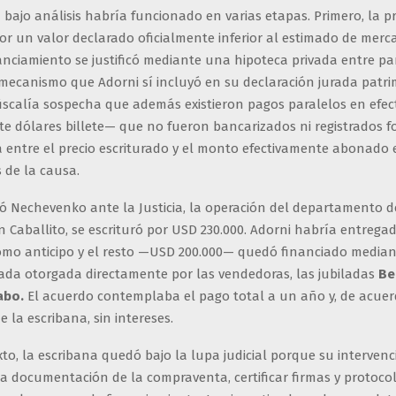
 bajo análisis habría funcionado en varias etapas. Primero, la p
or un valor declarado oficialmente inferior al estimado de merc
anciamiento se justificó mediante una hipoteca privada entre pa
mecanismo que Adorni sí incluyó en su declaración jurada patrim
fiscalía sospecha que además existieron pagos paralelos en efec
te dólares billete— que no fueron bancarizados ni registrados 
a entre el precio escriturado y el monto efectivamente abonado 
s de la causa.
ó Nechevenko ante la Justicia, la operación del departamento de
en Caballito, se escrituró por USD 230.000. Adorni habría entrega
como anticipo y el resto —USD 200.000— quedó financiado media
vada otorgada directamente por las vendedoras, las jubiladas
Be
abo.
El acuerdo contemplaba el pago total a un año y, de acuer
e la escribana, sin intereses.
to, la escribana quedó bajo la lupa judicial porque su intervenc
la documentación de la compraventa, certificar firmas y protocol