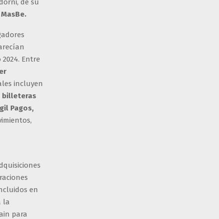
dorni, de su
s
MasBe.
igadores
arecían
 2024. Entre
er
ales incluyen
 billeteras
gil Pagos,
vimientos,
dquisiciones
eraciones
incluidos en
 la
ain para