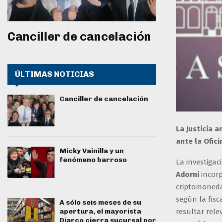
Canciller de cancelación
ÚLTIMAS NOTICIAS
Canciller de cancelación
La Justicia 
ante la Ofic
Micky Vainilla y un
fenómeno barroso
La investigac
Adorni
incor
criptomoneda
según la fisc
A sólo seis meses de su
resultar rele
apertura, el mayorista
Diarco cierra sucursal por