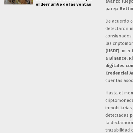
avanzó luego 
el derrumbe de las ventas
pareja
Bettin
De acuerdo co
detectaron m
consignados e
las criptomo
(USDT),
mient
a
Binance, Ri
digitales co
Credencial 
cuentas asoci
Hasta el mom
criptomonedas
inmobiliarias
detectadas po
la declaració
trazabilidad 