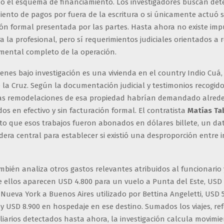
mo el esquema de financiamiento. Los investigadores buscan det
ento de pagos por fuera de la escritura o si únicamente actuó 
n formal presentada por las partes. Hasta ahora no existe imp
a la profesional, pero sí requerimientos judiciales orientados a r
umental completo de la operación.
ienes bajo investigación es una vivienda en el country Indio Cuá
 la Cruz. Según la documentación judicial y testimonios recogido
las remodelaciones de esa propiedad habrían demandado alred
os en efectivo y sin facturación formal. El contratista
Matías Ta
to que esos trabajos fueron abonados en dólares billete, un da
idera central para establecer si existió una desproporción entre 
ambién analiza otros gastos relevantes atribuidos al funcionario
re ellos aparecen USD 4.800 para un vuelo a Punta del Este, USD
Nueva York a Buenos Aires utilizado por Bettina Angeletti, USD 
 y USD 8.900 en hospedaje en ese destino. Sumados los viajes, re
iarios detectados hasta ahora, la investigación calcula movimie