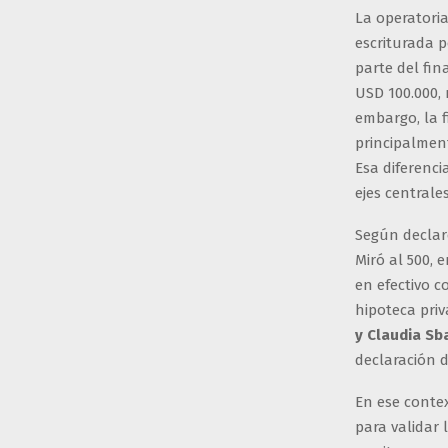
La operatoria
escriturada p
parte del fin
USD 100.000, 
embargo, la 
principalmen
Esa diferenci
ejes centrale
Según declar
Miró al 500, 
en efectivo 
hipoteca pri
y Claudia Sb
declaración d
En ese contex
para validar 