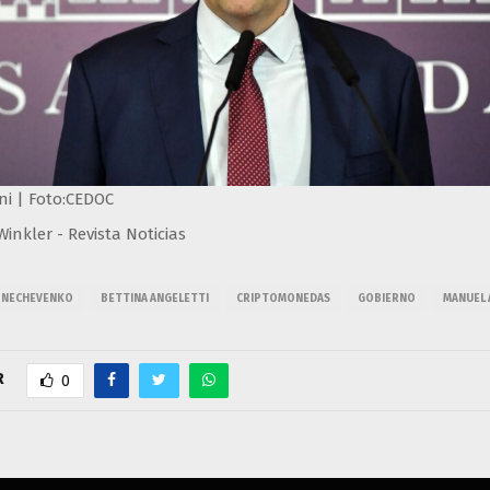
i | Foto:CEDOC
inkler - Revista Noticias
A NECHEVENKO
BETTINA ANGELETTI
CRIPTOMONEDAS
GOBIERNO
MANUEL 
R
0