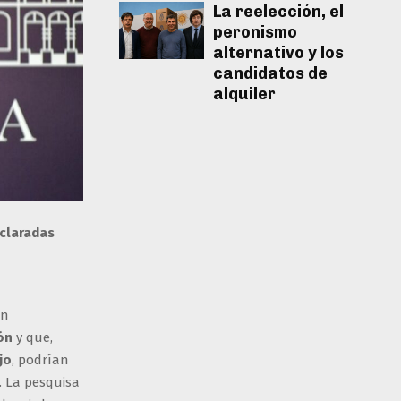
La reelección, el
peronismo
alternativo y los
candidatos de
alquiler
eclaradas
on
ón
y que,
jo
, podrían
. La pesquisa