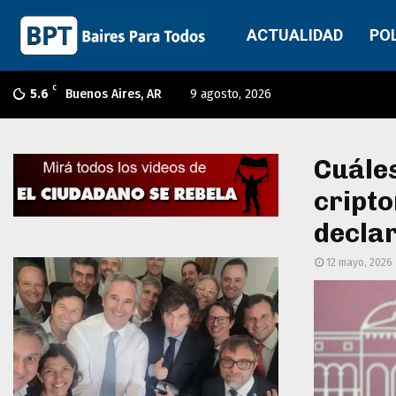
ACTUALIDAD
PO
C
5.6
Buenos Aires, AR
9 agosto, 2026
Cuáles
cripto
decla
12 mayo, 2026