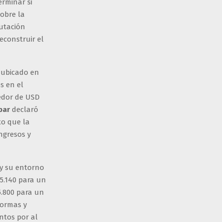
erminar si
sobre la
utación
econstruir el
, ubicado en
s en el
edor de USD
bar
declaró
to que la
ingresos y
 y su entorno
 5.140 para un
5.800 para un
formas y
ntos por al