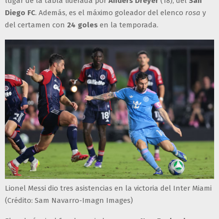
lugar de la tabla liderada por
Anders Dreyer
(18), del
San
Diego FC
. Además, es el máximo goleador del elenco
rosa
y
del certamen con
24 goles
en la temporada.
Lionel Messi dio tres asistencias en la victoria del Inter Miami
(Crédito: Sam Navarro-Imagn Images)