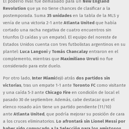
El poderío rival fue demasiado para un
New England
Revolution
que ya no tiene chances de clasificar a la
postemporada. Suma
35 unidades
en la tabla de la MLS y
venía de una victoria 2-1 ante
Atlanta United
que había
cortado una racha negativa de cuatro encuentros sin
triunfos (3 caídas y un empate). El equipo del noreste de
Estados Unidos cuenta con tres futbolistas argentinos en su
plantel:
Luca Langoni
y
Tomás Chancalay
entraron en el
complemento, mientras que
Maximiliano Urruti
no fue
considerado para este duelo.
Por otro lado,
Inter Miami
dejó atrás
dos partidos sin
victorias
, tras un empate 1-1 ante
Toronto FC
como visitante
y una caída 5-3 ante
Chicago Fire
en condición de local el
pasado 30 de septiembre. Además, cabe destacar que el
elenco rosado aún tiene un partido pendiente (11/10)
ante
Atlanta United
, que podría mejorar su posición de cara
a los cruces eliminatorios.
Lo afrontará sin Lionel Messi por
haber sido convocado a la Selección para los amistosos