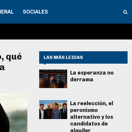
NERAL
SOCIALES
o, qué
LAS MÁS LEIDAS
la
La esperanza no
derrama
La reelección, el
peronismo
alternativo y los
candidatos de
alquiler