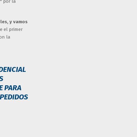
" por la
oles, y vamos
e el primer
on la
IDENCIAL
S
E PARA
 PEDIDOS