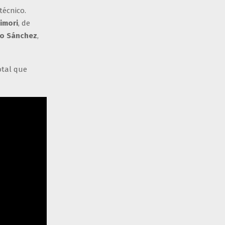
técnico.
jimori
, de
o Sánchez
,
otal que