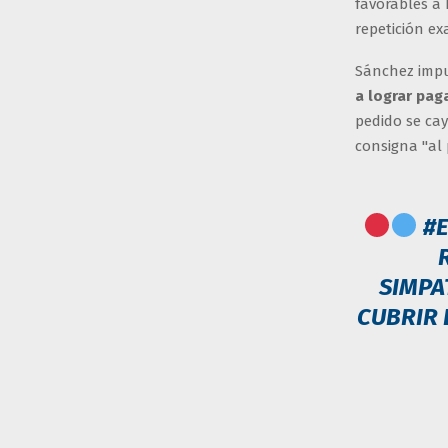
favorables a
repetición ex
Sánchez impu
a lograr pag
pedido se ca
consigna "al 
#E
SIMPA
CUBRIR 