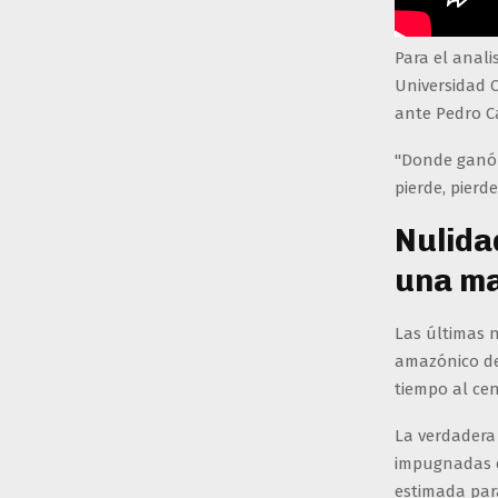
Para el anali
Universidad C
ante Pedro Ca
"Donde ganó 
pierde, pierd
Nulida
una m
Las últimas 
amazónico de 
tiempo al cen
La verdadera 
impugnadas e
estimada para