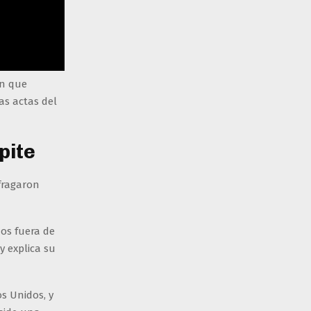
en que
as actas del
pite
fragaron
dos fuera de
y explica su
s Unidos, y