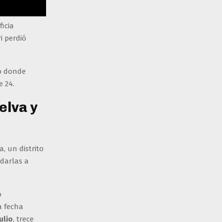
ficia
i perdió
so donde
e 24.
elva y
 un distrito
adarlas a
o
a fecha
ulio
, trece