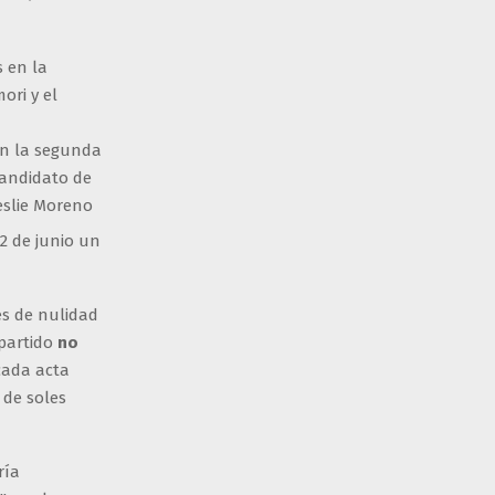
 en la segunda
candidato de
Leslie Moreno
12 de junio un
es de nulidad
partido
no
cada acta
 de soles
ría