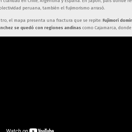
 claridad en Chile, Argentina y España. En Japón, país donde r
lectividad peruana, también el fujimorismo arrasó.
tro, el mapa presenta una fractura que se repite:
Fujimori domi
nchez se quedó con regiones andinas
como Cajamarca, donde 