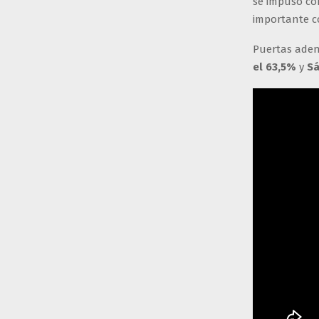
se impuso con
importante co
Puertas aden
el 63,5%
y
Sá