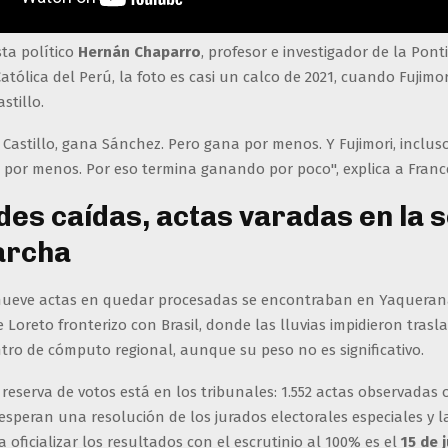
sta político
Hernán Chaparro
, profesor e investigador de la Ponti
atólica del Perú, la foto es casi un calco de 2021, cuando Fujimor
stillo.
Castillo, gana Sánchez. Pero gana por menos. Y Fujimori, inclu
e por menos. Por eso termina ganando por poco", explica a Franc
des caídas, actas varadas en la s
archa
nueve actas en quedar procesadas se encontraban en Yaquerana,
Loreto fronterizo con Brasil, donde las lluvias impidieron trasl
tro de cómputo regional, aunque su peso no es significativo.
reserva de votos está en los tribunales: 1.552 actas observadas 
speran una resolución de los jurados electorales especiales y l
 oficializar los resultados con el escrutinio al 100% es el
15 de j