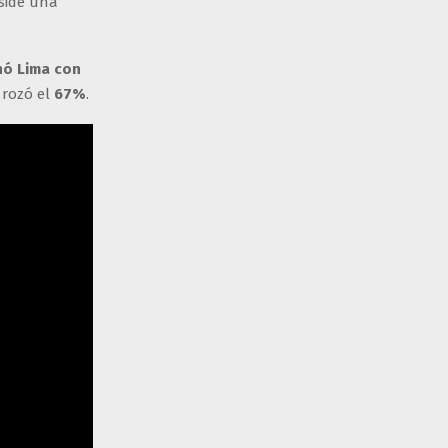
eside una
nó Lima con
rozó el
67%
.