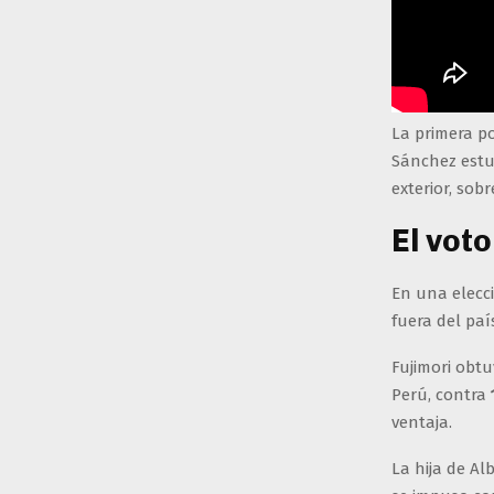
La primera p
Sánchez estuv
exterior, sob
El vot
En una elecc
fuera del pa
Fujimori obt
Perú, contra
ventaja.
La hija de Al