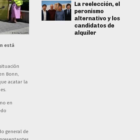
La reelección, el
peronismo
alternativo y los
candidatos de
alquiler
án está
situación
 en Bonn,
que acatar la
es.
rno en
edo
do general de
epresentantes