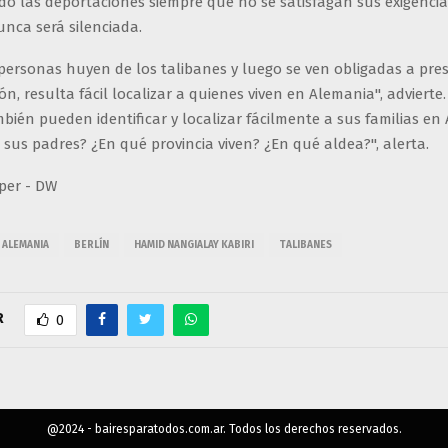
o las deportaciones siempre que no se satisfagan sus exigencias
nca será silenciada.
personas huyen de los talibanes y luego se ven obligadas a pre
, resulta fácil localizar a quienes viven en Alemania", advierte.
bién pueden identificar y localizar fácilmente a sus familias en 
sus padres? ¿En qué provincia viven? ¿En qué aldea?", alerta.
eper - DW
ALEMANIA
BERLÍN
HAMID NANGIALAY KABIRI
TALIBANES
R
0
@2024 - bairesparatodos.com.ar. Todos los derechos reservados.