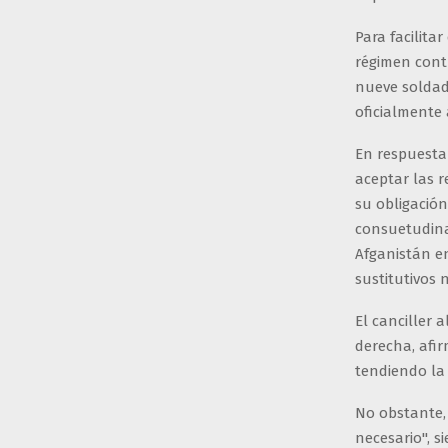
Para facilita
régimen cont
nueve soldad
oficialmente 
En respuesta 
aceptar las 
su obligación
consuetudina
Afganistán en
sustitutivos 
El canciller 
derecha, afi
tendiendo la
No obstante,
necesario", s