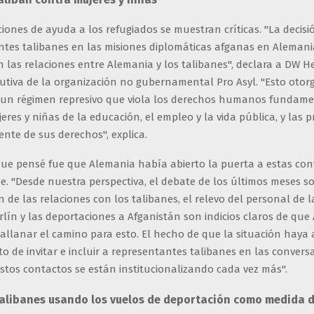
iones de ayuda a los refugiados se muestran críticas. "La decisi
ntes talibanes en las misiones diplomáticas afganas en Aleman
 las relaciones entre Alemania y los talibanes", declara a DW H
cutiva de la organización no gubernamental Pro Asyl. "Esto oto
a un régimen represivo que viola los derechos humanos fundame
eres y niñas de la educación, el empleo y la vida pública, y las p
nte de sus derechos", explica.
que pensé fue que Alemania había abierto la puerta a estas con
. "Desde nuestra perspectiva, el debate de los últimos meses so
 de las relaciones con los talibanes, el relevo del personal de
lín y las deportaciones a Afganistán son indicios claros de que
 allanar el camino para esto. El hecho de que la situación hay
o de invitar e incluir a representantes talibanes en las convers
stos contactos se están institucionalizando cada vez más".
talibanes usando los vuelos de deportación como medida 