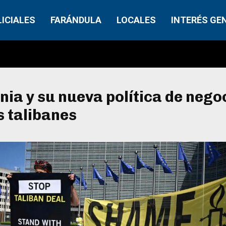
LICIALES
FARÁNDULA
LOCALES
INTERÉS GE
ia y su nueva política de nego
s talibanes