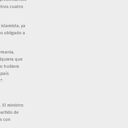
otros cuatro
islamista, ya
io obligado a
lemania,
lquiera que
no hubiera
 país
".
 El ministro
partido de
os con