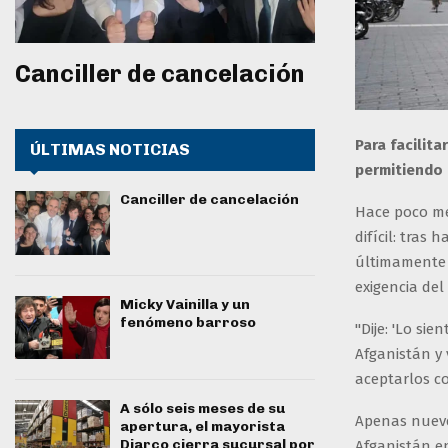
Canciller de cancelación
Para facilit
ÚLTIMAS NOTICIAS
permitiendo 
Canciller de cancelación
Hace poco me
difícil: tras
últimamente 
exigencia de
Micky Vainilla y un
fenómeno barroso
"Dije: 'Lo si
Afganistán y
aceptarlos co
A sólo seis meses de su
Apenas nueve
apertura, el mayorista
Diarco cierra sucursal por
Afganistán e