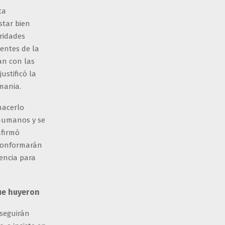
ta
star bien
ridades
entes de la
an con las
ustificó la
mania.
hacerlo
humanos y se
afirmó
 conformarán
encia para
ue huyeron
​seguirán