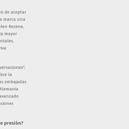
ón de aceptar
ia marca una
elen Rezene,
rga mayor
ntales,
riva
versaciones",
bre la
 las embajadas
 Alemania
a avanzado
aciones
de presión?