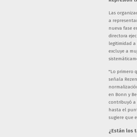
Las organizac
a representa
nueva fase en
directora eje
legitimidad 
excluye a muj
sistemáticame
"Lo primero 
señala Rezene
normalización
en Bonn y Ber
contribuyó a
hasta el punt
sugiere que e
¿Están los 