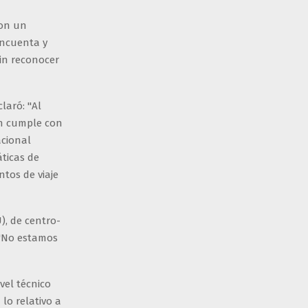
con un
incuenta y
in reconocer
laró: "Al
án cumple con
acional
ticas de
tos de viaje
), de centro-
 "No estamos
vel técnico
 lo relativo a