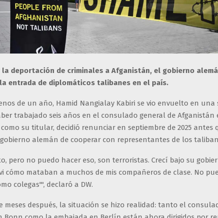
ar la deportación de criminales a Afganistán, el gobierno alem
la entrada de diplomáticos talibanes en el país.
nos de un año, Hamid Nangialay Kabiri se vio envuelto en una 
 haber trabajado seis años en el consulado general de Afganistán
como su titular, decidió renunciar en septiembre de 2025 antes 
l gobierno alemán de cooperar con representantes de los taliban
ento, pero no puedo hacer eso, son terroristas. Crecí bajo su gobie
 vi cómo mataban a muchos de mis compañeros de clase. No pu
mo colegas'", declaró a DW.
 meses después, la situación se hizo realidad: tanto el consula
n Bonn como la embajada en Berlín están ahora dirigidos por r