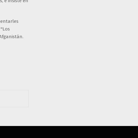
, e insiste en
sentarles
 "Los
Afganistán.