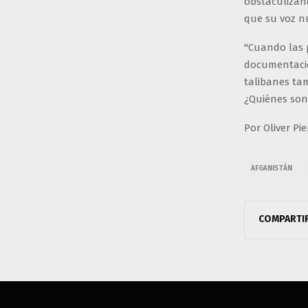
obstaculizand
que su voz nu
"Cuando las 
documentación
talibanes tam
¿Quiénes son 
Por Oliver Pi
AFGANISTÁN
COMPARTI