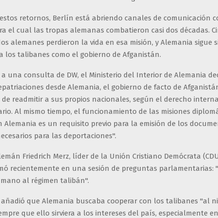
r estos retornos, Berlín está abriendo canales de comunicación 
ra el cual las tropas alemanas combatieron casi dos décadas. C
os alemanes perdieron la vida en esa misión, y Alemania sigue s
a los talibanes como el gobierno de Afganistán.
a una consulta de DW, el Ministerio del Interior de Alemania dec
repatriaciones desde Alemania, el gobierno de facto de Afganist
 de readmitir a sus propios nacionales, según el derecho intern
rio. Al mismo tiempo, el funcionamiento de las misiones diplomá
 Alemania es un requisito previo para la emisión de los documen
necesarios para las deportaciones".
alemán Friedrich Merz, líder de la Unión Cristiano Demócrata (CDU
rmó recientemente en una sesión de preguntas parlamentarias:
 mano al régimen talibán".
 añadió que Alemania buscaba cooperar con los talibanes "al ni
iempre que ello sirviera a los intereses del país, especialmente en