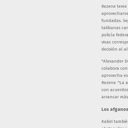
Rezene teme 
aprovecharse
fundadas. Se
talibanas ca
policía fede
visas ​​corres
decisión al a
"Alexander D
colabora con
aprovecha es
Rezene. "La a
con acuerdos
arrancar más 
Los afganos
Kabiri tambié