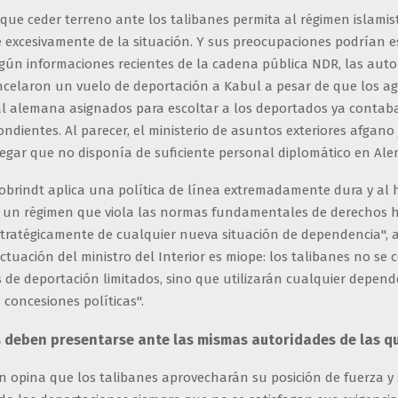
que ceder terreno ante los talibanes permita al régimen islamis
 excesivamente de la situación. Y sus preocupaciones podrían e
gún informaciones recientes de la cadena pública NDR, las auto
ncelaron un vuelo de deportación a Kabul a pesar de que los ag
ral alemana asignados para escoltar a los deportados ya contab
pondientes. Al parecer, el ministerio de asuntos exteriores afgano j
legar que no disponía de suficiente personal diplomático en Ale
obrindt aplica una política de línea extremadamente dura y al 
 un régimen que viola las normas fundamentales de derechos 
tratégicamente de cualquier nueva situación de dependencia", 
ctuación del ministro del Interior es miope: los talibanes no se
 de deportación limitados, sino que utilizarán cualquier depend
concesiones políticas".
 deben presentarse ante las mismas autoridades de las q
n opina que los talibanes aprovecharán su posición de fuerza y ​