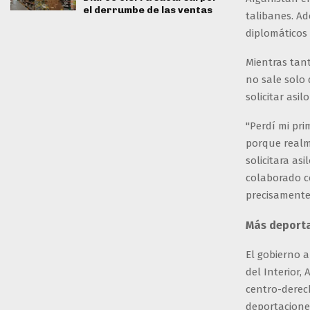
el derrumbe de las ventas
talibanes. Ad
diplomáticos
Mientras tant
no sale solo 
solicitar asi
"Perdí mi pri
porque realm
solicitara as
colaborado c
precisamente
Más deporta
El gobierno 
del Interior,
centro-derec
deportaciones